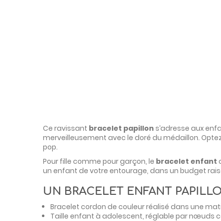
Ce ravissant
bracelet papillon
s’adresse aux enfan
merveilleusement avec le doré du médaillon. Optez 
pop.
Pour fille comme pour garçon, le
bracelet enfant
un enfant de votre entourage, dans un budget rai
UN BRACELET ENFANT PAPILLO
Bracelet cordon de couleur réalisé dans une mati
Taille enfant à adolescent, réglable par nœuds c