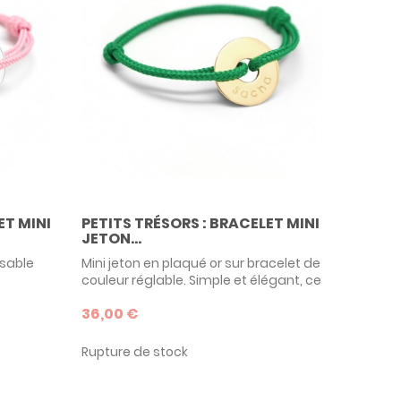
ET MINI
PETITS TRÉSORS : BRACELET MINI
JETON...
isable
Mini jeton en plaqué or sur bracelet de
couleur réglable. Simple et élégant, ce
la
tout premier bijou peut être porté par
36,00 €
nvient
bébé comme par ses frères et soeurs.
e cadeau
Personnalisable, comme l'ensemble
ns à
des bijoux Petits Trésors, c'est une
Rupture de stock
es.
très belle idée de cadeau de
baptême ou de naissance.