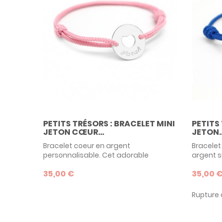
PETITS TRÉSORS : BRACELET MINI
PETITS
JETON CŒUR...
JETON..
Bracelet coeur en argent
Bracelet
personnalisable. Cet adorable
argent su
bracelet signé Petits Trésors peut être
assurer 
35,00 €
35,00 
aussi bien porté par bébé à sa
enfant c
naissance que par ses frères et
personna
soeurs. Personnalisez son premier
bijoux Pe
Rupture 
bijou en gravant son prénom et en
c'est un
choisissant la couleur du lien !
pérenne