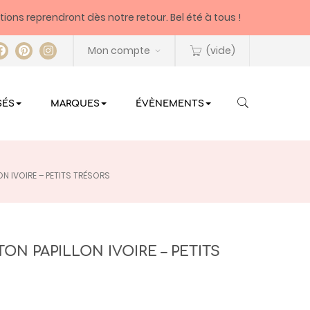
itions reprendront dès notre retour. Bel été à tous !
Mon compte
(vide)
SÉS
MARQUES
ÉVÈNEMENTS
N IVOIRE – PETITS TRÉSORS
N PAPILLON IVOIRE – PETITS