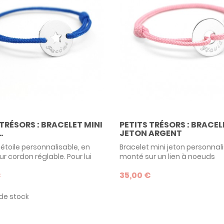
 TRÉSORS : BRACELET MINI
PETITS TRÉSORS : BRACEL
.
JETON ARGENT
 étoile personnalisable, en
Bracelet mini jeton personnal
r cordon réglable. Pour lui
monté sur un lien à noeuds
une bonne étoile, offrez à un
coulissants. Modèle phare de 
€
35,00 €
e ravissant bracelet
collection Petits Trésors, il co
lisable de la marque de
aussi bien aux bébés comm
tits Trésors ! En argent 925,
de naissance, qu'aux mama
de stock
e idée de cadeau original et
l'occasion de la fête des mèr
.