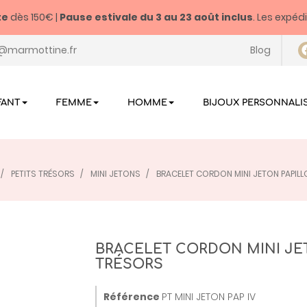
te
dès 150€ |
Pause estivale du
3 au 23 août inclus
. Les expéd
@marmottine.fr
Blog
FANT
FEMME
HOMME
BIJOUX PERSONNALI
PETITS TRÉSORS
MINI JETONS
BRACELET CORDON MINI JETON PAPILLO
BRACELET CORDON MINI JETO
TRÉSORS
Référence
PT MINI JETON PAP IV