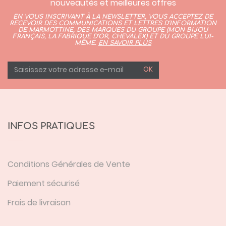
nouveautés et meilleures offres
EN VOUS INSCRIVANT À LA NEWSLETTER, VOUS ACCEPTEZ DE
RECEVOIR DES COMMUNICATIONS ET LETTRES D’INFORMATION
DE MARMOTTINE, DES MARQUES DU GROUPE (
MON BIJOU
FRANÇAIS
,
LA FABRIQUE D’OR,
CHEVALEX)
ET DU GROUPE LUI-
MÊME.
EN SAVOIR PLUS
OK
INFOS PRATIQUES
Conditions Générales de Vente
Paiement sécurisé
Frais de livraison