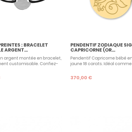
PREINTES : BRACELET
PENDENTIF ZODIAQUE SI
E ARGENT...
CAPRICORNE (OR...
 en argent montée en bracelet,
Pendentif Capricorne bébé en
ent customisable. Confiez-
jaune 18 carats. Idéal comm
riginal que vous souhaitez
de baptême ou d'anniversair
e sur la pastille et nous
tout petit enfant, découvrez 
€
370,00 €
ons VOTRE bijou personnalisé :
sélection de médailles zodia
einte digitale, une
te de pied, un message
... Avec la collections Les
es, votre imagination n'a pas
 ! Un cadeau original et
...