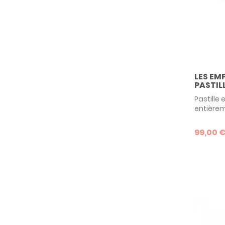
LES EM
PASTILL
Pastille
entièrem
nous l'o
reproduir
99,00 
réaliser
une empr
emprein
manuscrit
Empreint
de limite
tendance