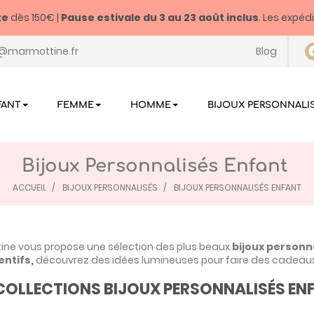
te
dès 150€ |
Pause estivale du
3 au 23 août inclus
. Les expéd
@marmottine.fr
Blog
FANT
FEMME
HOMME
BIJOUX PERSONNALI
Bijoux Personnalisés Enfant
ACCUEIL
BIJOUX PERSONNALISÉS
BIJOUX PERSONNALISÉS ENFANT
ne vous propose une sélection des plus beaux
bijoux personna
entifs
,
découvrez des idées lumineuses pour faire des cadeau
COLLECTIONS BIJOUX PERSONNALISÉS EN