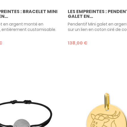
PREINTES : BRACELET MINI
LES EMPREINTES : PENDEN
N...
GALET EN...
et en argent monté en
Pendentif Mini galet en arge
, entièrement customisable.
sur un lien en coton ciré de co
nous votre original que vous
Personnalisez votre Mini Gale
z reproduire et nous
gravure d'une empreinte (digi
 €
138,00 €
ons VOTRE bijou personnalisé :
main, de pied), ou un dessin 
einte digitale,
Avec la marque Les Empreinte
reinte de pied, un message
réalisez VOTRE BIJOU personna
... Avec la collections Les
Naissance, baptême, Noël, fê
es, votre imagination n'a
mères, fête des pères... offre
imite pour créer un cadeau
cadeau original inoubliable !...
et tendance...