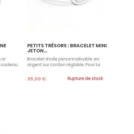
PETITS TRÉSORS : BRACELET MINI
GNE
JETON...
Bracelet étoile personnalisable, en
 or
argent sur cordon réglable. Pour lui
e cadeau
assurer une bonne étoile, offrez à un
e pour un
enfant ce ravissant bracelet
notre
35,00 €
Rupture de stock
personnalisable de la marque de
que.
bijoux Petits Trésors ! En argent 925,
c'est une idée de cadeau original et
pérenne.