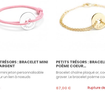
 TRÉSORS : BRACELET MINI
PETITS TRÉSORS : BRACEL
 ARGENT
POÈME COEUR...
 mini jeton personnalisable
Bracelet chaîne plaqué or, co
r un lien à noeuds
graver. Le bracelet poème co
nts. Modèle phare de la
bijoux Petits Trésors est très r
n Petits Trésors, il convient
élégant dans sa version doré
€
67,00 €
Rupture d
ien aux bébés comme cadeau
Personnalisable avec la grav
sance, qu'aux mamans à
votre choix, disponible en 2 tai
on de la fête des mères.
c'est une adorable idée de 
l'occasion d'un anniversaire 