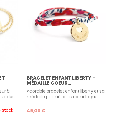
ET
BRACELET ENFANT LIBERTY -
MÉDAILLE COEUR...
eur à
Adorable bracelet enfant liberty et sa
eur des
médaille plaqué or au cœur laqué
affiné et
couleur ivoire, à graver pour faire un
e.
cadeau inoubliable !
e stock
49,00 €
ure de
lles,
cadeau à
ou d'une