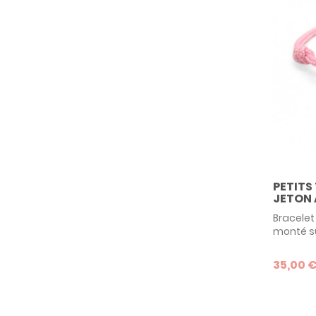
PETITS
JETON
Bracelet
monté su
coulissa
collectio
35,00 
aussi b
de nais
l'occasi