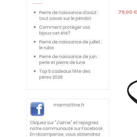
Poisson
(1)
poignet p
petit ga
Rond
(5)
79,00 
Pierre de naissance d’août :
idée de 
tout savoir sur le péridot
Signe astrologique
(21)
intempor
jusqu'à 
Comment protéger vos
Trèfle
(1)
bijoux cet été?
Pierre de naissance de juillet :
le rubis
Pierre de naissance de juin :
perle et pierre de lune
Top 5 cadeaux fête des
pères 2026
marmottine.fr
Cliquez sur "J'aime" et rejoignez
notre communauté sur Facebook.
En récompense, vous obtiendrez