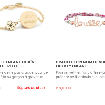
ET ENFANT CHAÎNE
BRACELET PRÉNOM FIL SU
E TRÈFLE -...
LIBERTY ENFANT -...
le de ne pas craquer pour ce
Pour un petit enfant, offrez-lu
fille ou garçon à graver, et
prénom en fil articulé sur un 
trèfle laqué de couleur ivoire :
Liberty réglable : une idée d
u porte-bonheur à offrir dès
ludique et précieuse qu'il ou e
€
Rupture de stock
69,00 €
eune âge jusqu'à la pré
fier(e) de porter ! Osez cette
ence.
originale de gourmette bébé 