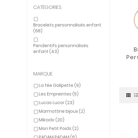
CATÉGORIES
Bracelets personnalisés enfant
(68)
Pendentifs personnalisés
B
enfant
(43)
Per
MARQUE
La fée Galipette
(9)
Les Empreintes
(5)
Lucas Lucor
(23)
Marmottine bijoux
(2)
Mikado
(20)
Mon Petit Poids
(2)
PADAM PADAM
(6)