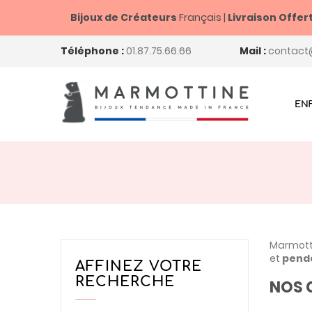
Bijoux de Créateurs
Français |
Livraison Offer
Téléphone :
01.87.75.66.66
Mail :
contact
EN
Marmotti
et
pend
AFFINEZ VOTRE
RECHERCHE
NOS 