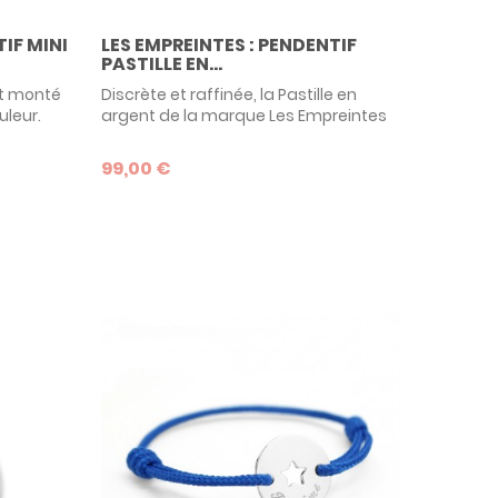
TIF MINI
LES EMPREINTES : PENDENTIF
PASTILLE EN...
nt monté
Discrète et raffinée, la Pastille en
uleur.
argent de la marque Les Empreintes
t avec la
est un petit bijou de personnalisation.
tale, de
Reproduisez votre empreinte
99,00 €
d'enfant.
(digitale, main, pied), ou un dessin, et
,
vous obtenez un bijou qui ne
lisé.
ressemble qu'à vous ! Baptême, Noël,
te des
fête des mères, anniversaire... les
z un
occasions ne manquent pas pour
offrir un cadeau personnalisé
inoubliable !...