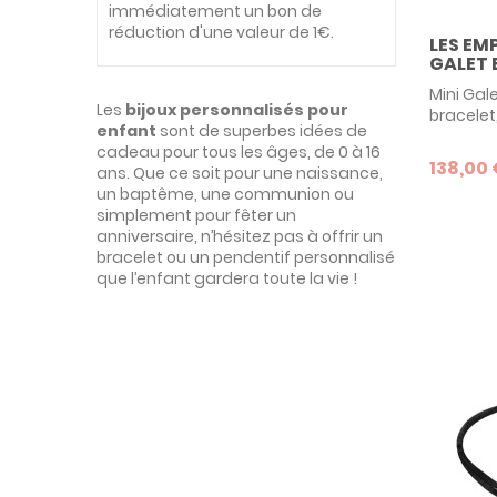
immédiatement un bon de
réduction d'une valeur de 1€.
LES EM
GALET E
Mini Gal
Les
bijoux personnalisés pour
bracelet
enfant
sont de superbes idées de
Confiez-
cadeau pour tous les âges, de 0 à 16
souhaite
138,00
ans. Que ce soit pour une naissance,
réaliser
un baptême, une communion ou
une empr
simplement pour fêter un
une emp
anniversaire, n’hésitez pas à offrir un
manuscrit
bracelet ou un pendentif personnalisé
Empreint
que l’enfant gardera toute la vie !
pas de l
original 