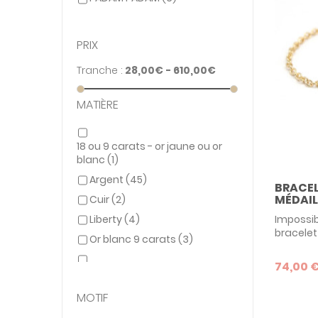
Petits Trésors
(44)
PRIX
Tranche :
28,00€ - 610,00€
MATIÈRE
18 ou 9 carats - or jaune ou or
blanc
(1)
Argent
(45)
BRACEL
MÉDAILL
Cuir
(2)
Liberty
(4)
Impossib
bracelet 
Or blanc 9 carats
(3)
son joli 
un cadea
74,00 
Or blanc 9 ou 18 carats (option)
le plus j
(4)
adolesc
MOTIF
Or blanc 18 carats
(1)