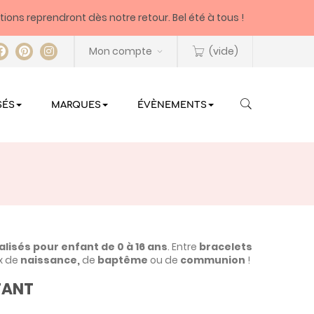
itions reprendront dès notre retour. Bel été à tous !
Mon compte
(vide)
SÉS
MARQUES
ÉVÈNEMENTS
lisés pour enfant de 0 à 16 ans
. Entre
bracelets
x de
naissance
,
de
baptême
ou de
communion
!
FANT