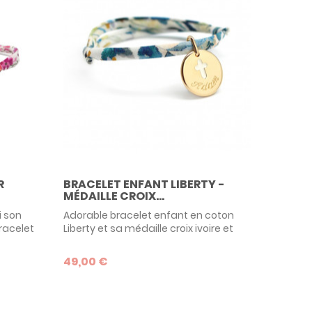
R
BRACELET ENFANT LIBERTY -
MÉDAILLE CROIX...
i son
Adorable bracelet enfant en coton
bracelet
Liberty et sa médaille croix ivoire et
e cadeau
plaqué or : un modèle très tendance
lle sera
pour fêter un baptême ou une
49,00 €
 forme
communion.
!