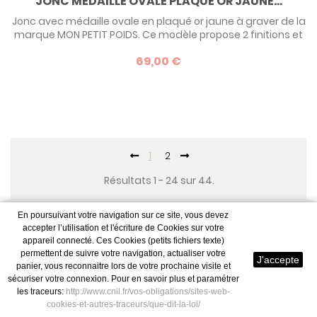
JONC MÉDAILLE OVALE PLAQUÉ OR JAUNE...
Jonc avec médaille ovale en plaqué or jaune à graver de la
marque MON PETIT POIDS. Ce modèle propose 2 finitions et
plus de 20 possibilités de personnalisation.
69,00 €
1
2
Résultats 1 - 24 sur 44.
En poursuivant votre navigation sur ce site, vous devez
Mon Petit Poids
est une jeune marque d’éléments de
accepter l’utilisation et l'écriture de Cookies sur votre
appareil connecté. Ces Cookies (petits fichiers texte)
décoration et de bijoux déclinés autour d’un objet insolite : le
permettent de suivre votre navigation, actualiser votre
J'accepte
poids. Lorsque l’enfant paraît, ses signes distinctifs consignés
panier, vous reconnaitre lors de votre prochaine visite et
sur le registre de la maternité sont la date et l’heure de la
sécuriser votre connexion. Pour en savoir plus et paramétrer
les traceurs:
http://www.cnil.fr/vos-obligations/sites-web-
naissance, son (ou ses) prénom(s), sa taille et son poids. Ce
cookies-et-autres-traceurs/que-dit-la-loi/
fameux poids qui sera scrupuleusement surveillé les premiers