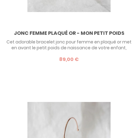
JONC FEMME PLAQUÉ OR - MON PETIT POIDS
Cet adorable bracelet jonc pour femme en plaqué or met
en avant le petit poids de naissance de votre enfant,
personnalisé par une gravure sur le dessus. Un cadeau très
89,00 €
original pour une maman, qu’elle ne quittera plus ! Un
modèle original signé Mon Petit Poids qui vient compléter
une gamme d’idées cadeaux pour jeunes mamans.