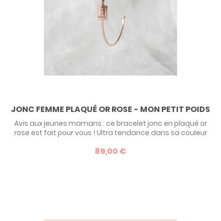
JONC FEMME PLAQUÉ OR ROSE - MON PETIT POIDS
Avis aux jeunes mamans : ce bracelet jonc en plaqué or
rose est fait pour vous ! Ultra tendance dans sa couleur
dorée rose, ce jonc présente sur le dessus un petit poids
89,00 €
reprenant les détails de la naissance de votre enfant
(prénom, date, poids). Impossible de ne pas craquer
devant ce bijou mode et affectif, cadeau idéal pour une
jeune maman !