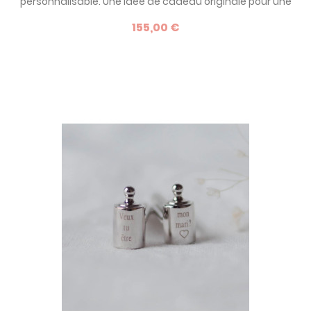
personnalisable. Une idée de cadeau originale pour une
jeune maman à l'occasion de la naissance de son enfant !
155,00 €