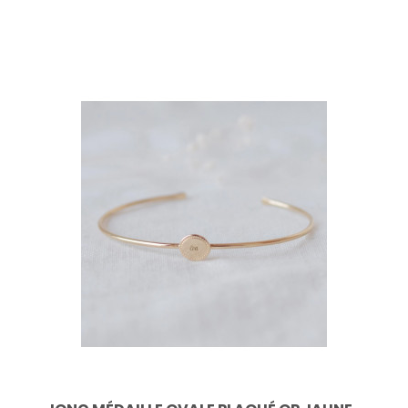
refermé, le petit poids ne laisse rien dévoiler de son
mystère !