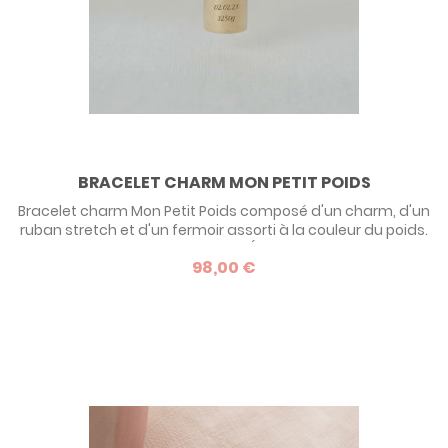
BRACELET CHARM MON PETIT POIDS
Bracelet charm Mon Petit Poids composé d'un charm, d'un
ruban stretch et d'un fermoir assorti à la couleur du poids.
Disponible dans les 3 métaux (plaqué argent rhodié,
98,00 €
plaqué or jaune, plaqué or rose) et dans 23 couleurs de
ruban. Pratique, il s'ajuste parfaitement à votre poignet et
vous permet d'ajouter d'autres petits charms pour
compléter votre...