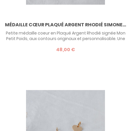
MÉDAILLE CŒUR PLAQUÉ ARGENT RHODIÉ SIMONE...
Petite médaille coeur en Plaqué Argent Rhodié signée Mon
Petit Poids, aux contours originaux et personnalisable. Une
idée de cadeau à s'offrir ou se faire offrir en toute
48,00 €
occasion !