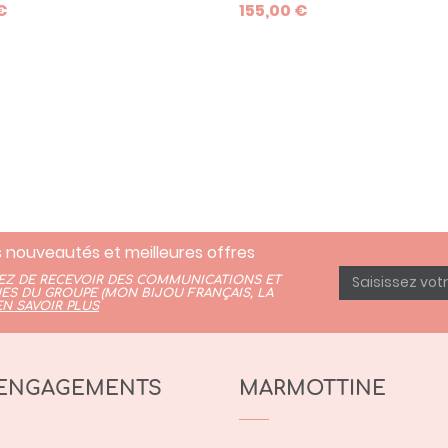
€
155,00 €
man à l'occasion de la
homme ! Voir le descriptif com
e de son enfant !
dessous.
 nouveautés et meilleures offres
TEZ DE RECEVOIR DES COMMUNICATIONS ET
ES DU GROUPE (
MON BIJOU FRANÇAIS
,
LA
EN SAVOIR PLUS
ENGAGEMENTS
MARMOTTINE