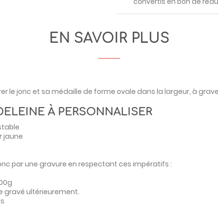
convertis en bon de rédu
EN SAVOIR PLUS
r le jonc et sa médaille de forme ovale dans la largeur, à grave
DELEINE À PERSONNALISER
stable
or jaune
jonc par une gravure en respectant ces impératifs :
000g
 gravé ultérieurement.
ds