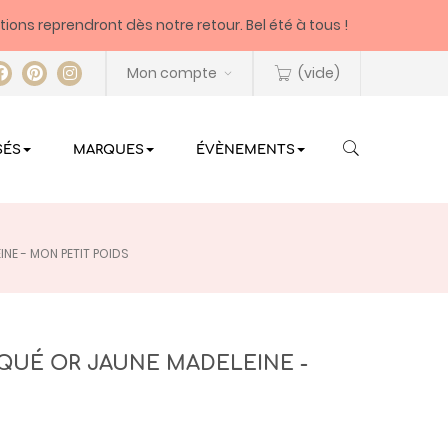
itions reprendront dès notre retour. Bel été à tous !
Mon compte
(vide)
SÉS
MARQUES
ÉVÈNEMENTS
NE - MON PETIT POIDS
QUÉ OR JAUNE MADELEINE -