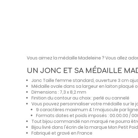
Vous aimez la médaille Madeleine ? Vous allez adore
UN JONC ET SA MÉDAILLE MA
Jonc Taille femme standard, ouverture 3 cm aju
Médaille ovale dans sa largeur en laiton plaqué 
Dimensions :
7,3 x 8,2 mm
Finition du contour au choix : perlé ou cannelé
Vous pouvez personnaliser votre médaille sur le 
9 caractères maximum & 1 majuscule par ligne
Formats dates et poids imposés : 00.00.00 / 0
Tout bijou commandé non marqué ne pourra être
Bijou livré dans l'écrin de la marque Mon Petit Poi
Fabriqué et gravé en France