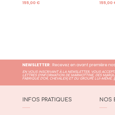
155,00 €
155,00 
prénom, d'une date ou encore du
jeune ma
poids de naissance. Une idée de
naissanc
cadeau tendance pour une jeune
maman, et un clin d'oeil à sa toute
nouvelle maternité.
NEWSLETTER
: Recevez en avant première nos
EN VOUS INSCRIVANT À LA NEWSLETTER, VOUS ACCEP
LETTRES D’INFORMATION DE MARMOTTINE, DES MARQU
FABRIQUE D’OR,
CHEVALEX)
ET DU GROUPE LUI-MÊME.
INFOS PRATIQUES
NOS 