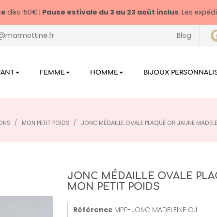
te
dès 150€ |
Pause estivale du
3 au 23 août inclus
. Les expéd
@marmottine.fr
Blog
FANT
FEMME
HOMME
BIJOUX PERSONNALI
IONS
MON PETIT POIDS
JONC MÉDAILLE OVALE PLAQUÉ OR JAUNE MADELEI
JONC MÉDAILLE OVALE PLA
MON PETIT POIDS
Référence
MPP-JONC MADELEINE OJ