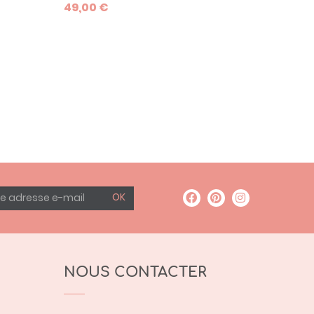
49,00 €
plet ci-
couleurs et 5 longueurs.
OK
NOUS CONTACTER