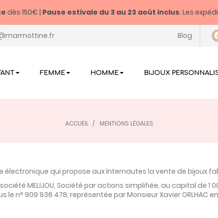
te
dès 150€ |
Pause estivale du
3 au 23 août inclus
. Les expéd
@marmottine.fr
Blog
FANT
FEMME
HOMME
BIJOUX PERSONNALI
ACCUEIL
MENTIONS LÉGALES
électronique qui propose aux Internautes la vente de bijoux fa
 société MELIJOU
, Société par actions simplifiée, au capital de 1 
ous le n° 909 936 478, représentée par Monsieur Xavier ORLHAC en