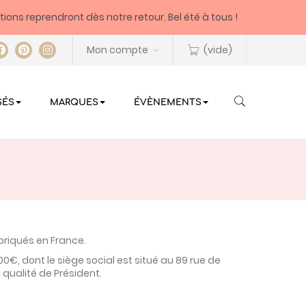
itions reprendront dès notre retour. Bel été à tous !
Mon compte
(vide)
SÉS
MARQUES
ÉVÈNEMENTS
briqués en France.
000€, dont le siège social est situé au 89 rue de
 qualité de Président.