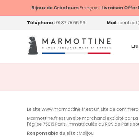
Bijoux de Créateurs
Français |
Livraison Offer
Téléphone :
01.87.75.66.66
Mail :
contact
EN
Le site www.marmottine.fr est un site de commerce 
Marmottine.fr est un site marchand exploité par
La
l'église 75015 Paris, immatriculée au RCS de Paris s
Responsable du site :
Melijou