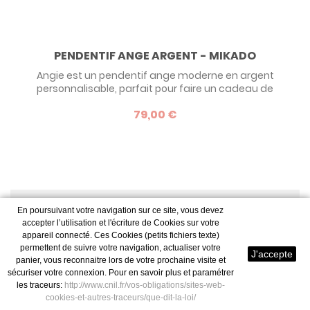
PENDENTIF ANGE ARGENT - MIKADO
Angie est un pendentif ange moderne en argent
personnalisable, parfait pour faire un cadeau de
naissance ou de baptême. Retrouvez tous nos modèles de
79,00 €
médailles ange, classiques ou modernes, imaginées par
nos créateurs.
Résultats 1 - 24 sur 24.
En poursuivant votre navigation sur ce site, vous devez
accepter l’utilisation et l'écriture de Cookies sur votre
appareil connecté. Ces Cookies (petits fichiers texte)
permettent de suivre votre navigation, actualiser votre
UNE MÉDAILLE POUR UN PETIT
J'accepte
panier, vous reconnaitre lors de votre prochaine visite et
ANGE
sécuriser votre connexion. Pour en savoir plus et paramétrer
les traceurs:
http://www.cnil.fr/vos-obligations/sites-web-
Certaines
médailles anges
reprennent les peintures de
cookies-et-autres-traceurs/que-dit-la-loi/