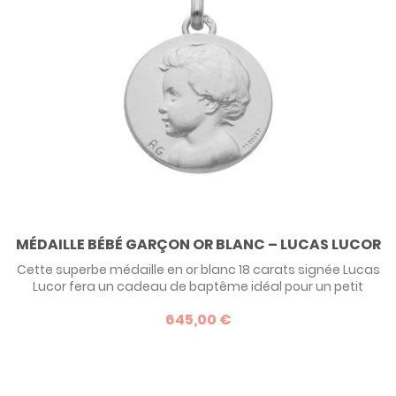
MÉDAILLE BÉBÉ GARÇON OR BLANC – LUCAS LUCOR
Cette superbe médaille en or blanc 18 carats signée Lucas
Lucor fera un cadeau de baptême idéal pour un petit
garçon ! Son diamètre de 16 mm est de taille standard et
645,00 €
s’adapte à tous les âges, dès le berceau. L’enfant pourra
porter sa médaille longtemps, même à l’âge adulte.