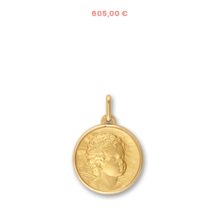
potelés ! Une idée de cadeau originale pour fêter l'arrivée
605,00 €
d'un nouveau-né ou pour offrir comme cadeau de
baptême.