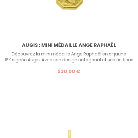
AUGIS : MINI MÉDAILLE ANGE RAPHAËL
Découvrez la mini médaille Ange Raphaël en or jaune
18K signée Augis. Avec son design octogonal et ses finitions
sablées et polies, ce bijou raffiné est parfait pour un
530,00 €
baptême ou un anniversaire. Personnalisez-la avec une
gravure offerte au verso : prénom, date ou message
unique. Un bijou intemporel, fabriqué en France, à offrir
avec émotion.