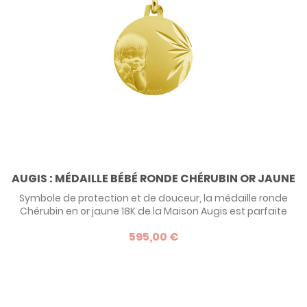
AUGIS : MÉDAILLE BÉBÉ RONDE CHÉRUBIN OR JAUNE
Symbole de protection et de douceur, la médaille ronde
Chérubin en or jaune 18K de la Maison Augis est parfaite
pour un baptême. Son motif délicat d’ange pensif et sa
595,00 €
finition satinée diamantée en font un bijou raffiné et
intemporel. Gravable pour une touche unique, elle incarne
un cadeau précieux, transmis avec amour et tradition.