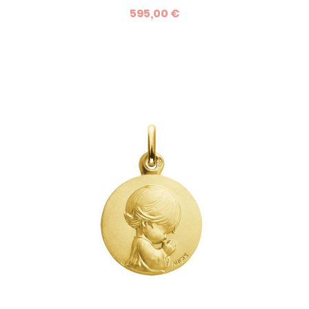
de baptême. Tirée de la collection Les Loupiots du créateur
595,00 €
Augis, cette médaille existe en 14 et en 16 mm, elle est
personnalisable par la gravure d'un prénom et d'une date
au verso.