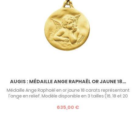
AUGIS : MÉDAILLE ANGE RAPHAËL OR JAUNE 18...
Médaille Ange Raphaël en or jaune 18 carats représentant
l'ange en relief. Modèle disponible en 3 tailles (16, 18 et 20
mm). Verso lisse permettant la gravure d'un prénom et
635,00 €
d'une date.