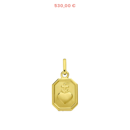
sablé et poli met en valeur la colombe, symbole de paix et
530,00 €
de pureté. Personnalisable avec une gravure offerte au
verso, elle est le cadeau idéal pour un baptême ou un
anniversaire. Un bijou intemporel, fabriqué en France avec
un savoir-faire d’exception.