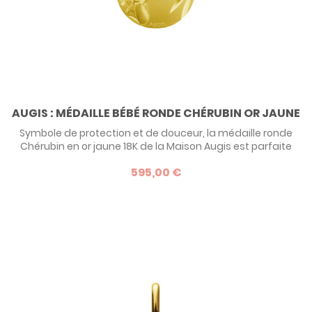
AUGIS : MÉDAILLE BÉBÉ RONDE CHÉRUBIN OR JAUNE
Symbole de protection et de douceur, la médaille ronde
Chérubin en or jaune 18K de la Maison Augis est parfaite
pour un baptême. Son motif délicat d’ange pensif et sa
595,00 €
finition satinée diamantée en font un bijou raffiné et
intemporel. Gravable pour une touche unique, elle incarne
un cadeau précieux, transmis avec amour et tradition.