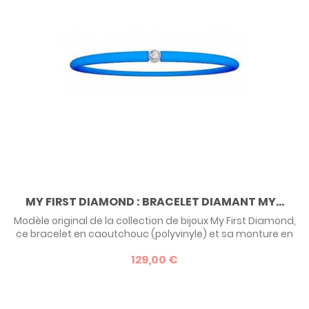
MY FIRST DIAMOND : BRACELET DIAMANT MY...
Modèle original de la collection de bijoux My First Diamond,
ce bracelet en caoutchouc (polyvinyle) et sa monture en
argent surmontée d'un diamant fera un premier cadeau
129,00 €
précieux et original ! Pour bébé, enfant, ado ou adulte, de 0
à 99 ans, c'est le cadeau parfait car il s'adapte à tous les
poignets !