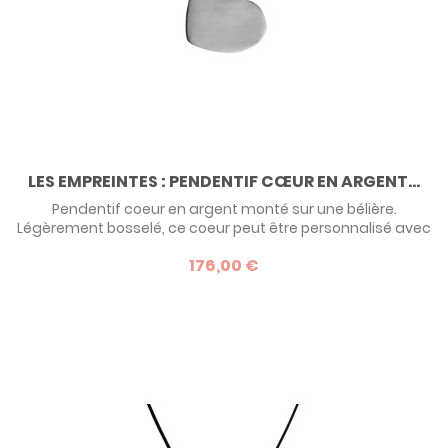
LES EMPREINTES : PENDENTIF CŒUR EN ARGENT...
Pendentif coeur en argent monté sur une bélière.
Légèrement bosselé, ce coeur peut être personnalisé avec
l'original de votre choix : une empreinte, un dessin, un texte.
176,00 €
Une idée de cadeau original à offrir en toute occasion, ou à
s'offrir pour le plaisir ! Devis possible en or - nous contacter