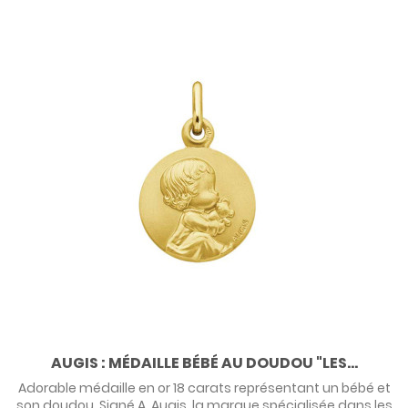
AUGIS : MÉDAILLE BÉBÉ AU DOUDOU "LES...
Adorable médaille en or 18 carats représentant un bébé et
son doudou. Signé A. Augis, la marque spécialisée dans les