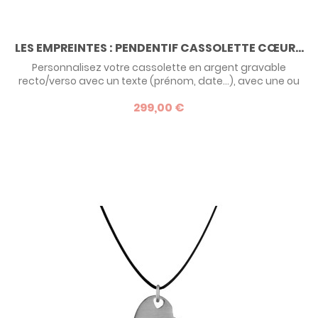
LES EMPREINTES : PENDENTIF CASSOLETTE CŒUR...
Personnalisez votre cassolette en argent gravable
recto/verso avec un texte (prénom, date...), avec une ou
plusieurs empreintes à l'intérieur et glissez-y une photo
299,00 €
précieuse en plus. Un bijou photo plein d’émotion, parfait
pour garder vos souvenirs près de vous ! Devis possible en
or - nous contacter