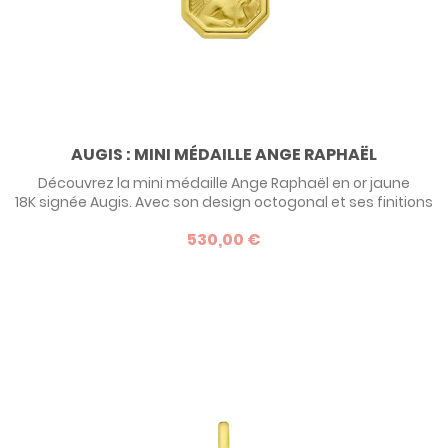
AUGIS : MINI MÉDAILLE ANGE RAPHAËL
Découvrez la mini médaille Ange Raphaël en or jaune
18K signée Augis. Avec son design octogonal et ses finitions
sablées et polies, ce bijou raffiné est parfait pour un
530,00 €
baptême ou un anniversaire. Personnalisez-la avec une
gravure offerte au verso : prénom, date ou message
unique. Un bijou intemporel, fabriqué en France, à offrir
avec émotion.