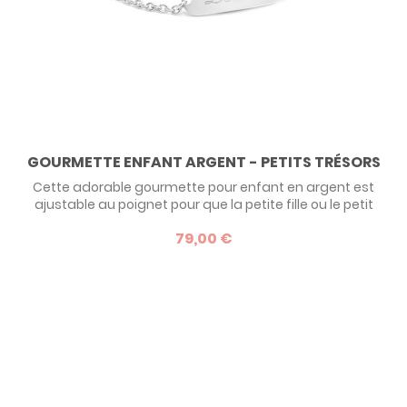
GOURMETTE ENFANT ARGENT - PETITS TRÉSORS
Cette adorable gourmette pour enfant en argent est
ajustable au poignet pour que la petite fille ou le petit
garçon la porte longtemps. Une idée de cadeau classique
79,00 €
et intemporel à offrir dès la naissance et jusqu'à la pré
adolescence.