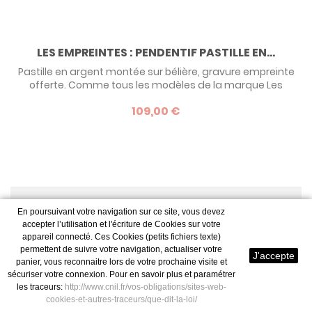
LES EMPREINTES : PENDENTIF PASTILLE EN...
Pastille en argent montée sur bélière, gravure empreinte
offerte. Comme tous les modèles de la marque Les
Empreintes, elle est personnalisable avec votre empreinte
109,00 €
(digitale, de main, de pied), ou un dessin. A vous de créer
VOTRE BIJOU customisé selon votre imagination. Baptême,
Noël, fête des mères, anniversaire... offrez un cadeau
inoubliable ! Devis...
1
2
3
...
10
En poursuivant votre navigation sur ce site, vous devez
accepter l’utilisation et l'écriture de Cookies sur votre
Résultats 1 - 24 sur 217.
appareil connecté. Ces Cookies (petits fichiers texte)
permettent de suivre votre navigation, actualiser votre
J'accepte
panier, vous reconnaitre lors de votre prochaine visite et
DES BIJOUX NAISSANCE POUR
sécuriser votre connexion. Pour en savoir plus et paramétrer
les traceurs:
http://www.cnil.fr/vos-obligations/sites-web-
BÉBÉ
cookies-et-autres-traceurs/que-dit-la-loi/