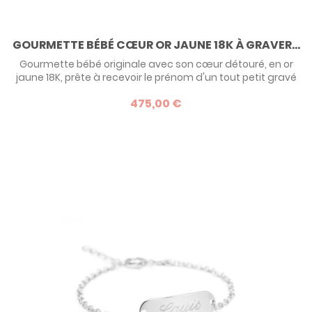
GOURMETTE BÉBÉ CŒUR OR JAUNE 18K À GRAVER...
Gourmette bébé originale avec son cœur détouré, en or
jaune 18K, prête à recevoir le prénom d'un tout petit gravé
pour la vie ! Ce modèle est à la fois classique par sa forme
475,00 €
et moderne par son détail inattendu : ce petit coeur
comme une signature à côté du prénom de l'enfant.