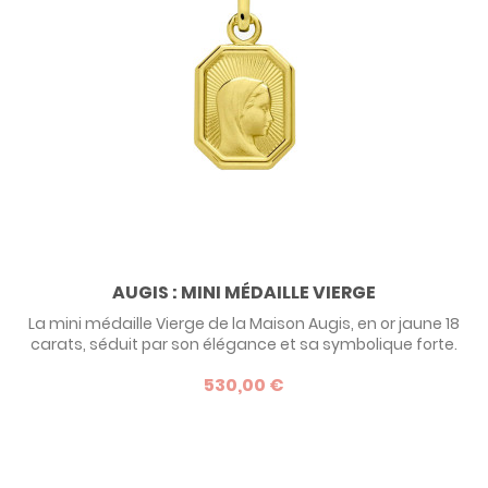
AUGIS : MINI MÉDAILLE VIERGE
La mini médaille Vierge de la Maison Augis, en or jaune 18
carats, séduit par son élégance et sa symbolique forte.
Avec son design octogonal et son mélange de finitions
530,00 €
sablée et polie, elle allie tradition et modernité.
Personnalisable au verso avec une gravure offerte, c’est un
bijou idéal pour un baptême ou un événement spécial.