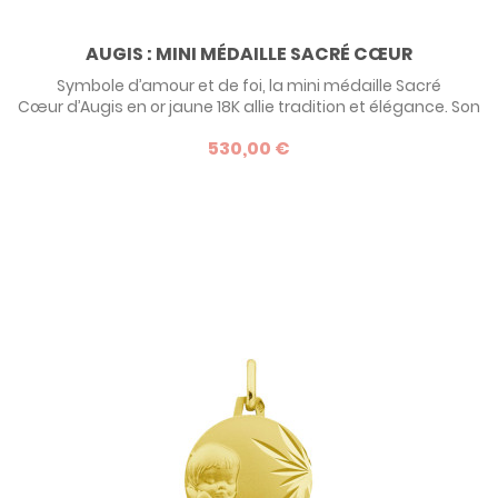
AUGIS : MINI MÉDAILLE SACRÉ CŒUR
Symbole d’amour et de foi, la mini médaille Sacré
Cœur d’Augis en or jaune 18K allie tradition et élégance. Son
design octogonal, sublimé par une finition sablée et polie,
530,00 €
lui confère un éclat unique. Offrez un bijou personnalisé
avec une gravure offerte au verso. Un cadeau intemporel,
idéal pour un baptême, une naissance ou un anniversaire.