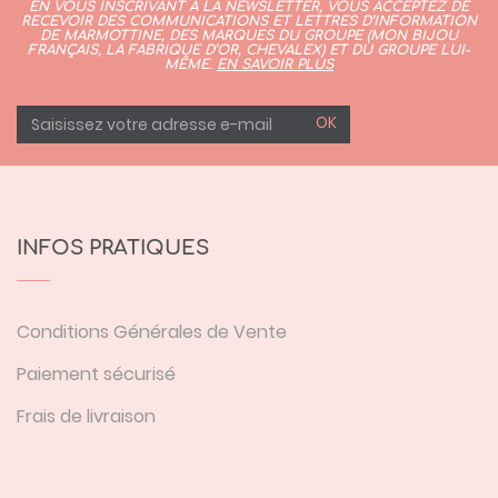
EN VOUS INSCRIVANT À LA NEWSLETTER, VOUS ACCEPTEZ DE
RECEVOIR DES COMMUNICATIONS ET LETTRES D’INFORMATION
DE MARMOTTINE, DES MARQUES DU GROUPE (
MON BIJOU
FRANÇAIS
,
LA FABRIQUE D’OR,
CHEVALEX)
ET DU GROUPE LUI-
MÊME.
EN SAVOIR PLUS
OK
INFOS PRATIQUES
Conditions Générales de Vente
Paiement sécurisé
Frais de livraison