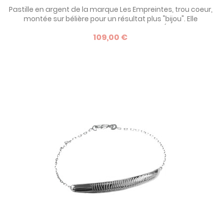
Pastille en argent de la marque Les Empreintes, trou coeur,
montée sur bélière pour un résultat plus "bijou". Elle
est personnalisable avec votre empreinte (digitale, de
109,00 €
main, de pied), ou un dessin. Avec la marque de bijoux à
graver Les Empreintes, réalisez VOTRE BIJOU customisé.
Baptême, fête des mères, anniversaire... offrez un cadeau
inoubliable !...