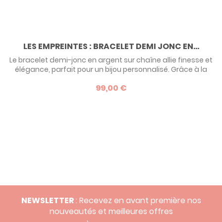
LES EMPREINTES : BRACELET DEMI JONC EN...
Le bracelet demi-jonc en argent sur chaîne allie finesse et
élégance, parfait pour un bijou personnalisé. Grâce à la
gravure d’une empreinte, d’un prénom ou d’un message, il
99,00 €
devient un accessoire unique chargé d’émotion. Ce
bracelet délicat est idéal pour immortaliser un souvenir
précieux ou faire un cadeau inoubliable. Devis possible en
or - nous contacter
NEWSLETTER
: Recevez en avant première nos
nouveautés et meilleures offres