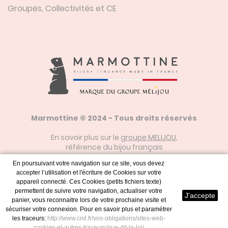
Groupes, Collectivités et CE
Marmottine © 2024 - Tous droits réservés
En savoir plus sur le
groupe MELIJOU
,
référence du bijou français
En poursuivant votre navigation sur ce site, vous devez
accepter l’utilisation et l'écriture de Cookies sur votre
Mentions Légales
appareil connecté. Ces Cookies (petits fichiers texte)
permettent de suivre votre navigation, actualiser votre
J'accepte
panier, vous reconnaitre lors de votre prochaine visite et
sécuriser votre connexion. Pour en savoir plus et paramétrer
Plan du Site
les traceurs:
http://www.cnil.fr/vos-obligations/sites-web-
cookies-et-autres-traceurs/que-dit-la-loi/