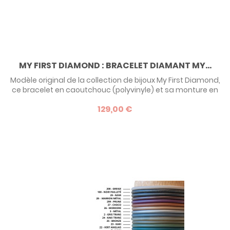
MY FIRST DIAMOND : BRACELET DIAMANT MY...
Modèle original de la collection de bijoux My First Diamond,
ce bracelet en caoutchouc (polyvinyle) et sa monture en
argent surmontée d'un diamant fera un premier cadeau
129,00 €
précieux et original ! Pour bébé, enfant, ado ou adulte, de 0
à 99 ans, c'est le cadeau parfait car il s'adapte à tous les
poignets !