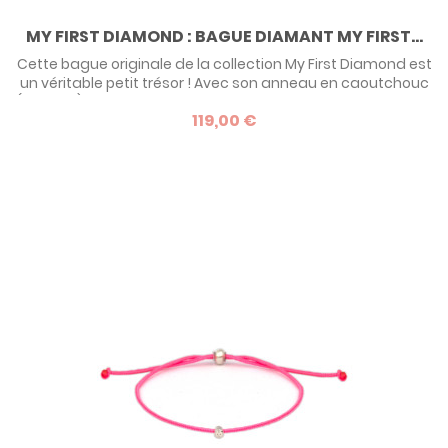
MY FIRST DIAMOND : BAGUE DIAMANT MY FIRST...
Cette bague originale de la collection My First Diamond est
un véritable petit trésor ! Avec son anneau en caoutchouc
(polivinyl) et sa monture en argent ornée d’un diamant, elle
119,00 €
fait un premier bijou aussi précieux qu’original. Parfaite pour
tous, de 0 à 99 ans, elle s’ajuste à chaque doigt pour un
cadeau unique et intemporel !