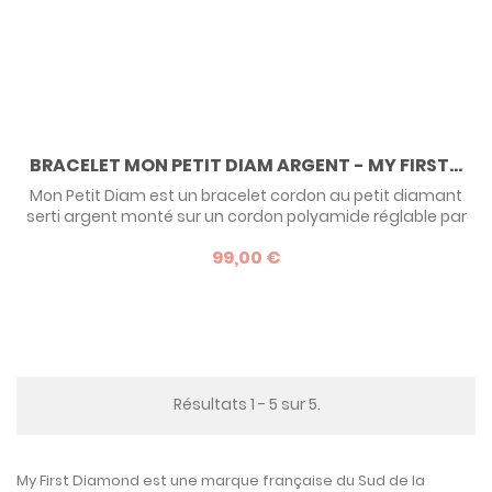
BRACELET MON PETIT DIAM ARGENT - MY FIRST...
Mon Petit Diam est un bracelet cordon au petit diamant
serti argent monté sur un cordon polyamide réglable par
un noeud coulissant. Un petit luxe à s'offrir ou à offrir sans
99,00 €
modération ! La grande adaptabilité de son bracelet en
cordon de couleur lui permet de convenir à tous les
poignets dès le plus jeune âge. Son petit prix le rend
irrésistible et...
Résultats 1 - 5 sur 5.
My First Diamond est une marque française du Sud de la