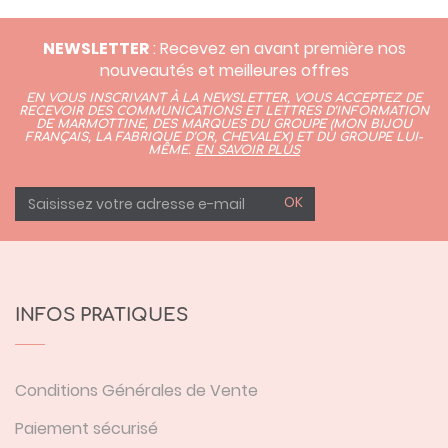
NEWSLETTER
: Recevez en avant première nos
nouveautés et meilleures offres
EN VOUS INSCRIVANT À LA NEWSLETTER, VOUS ACCEPTEZ DE
RECEVOIR DES COMMUNICATIONS ET LETTRES D’INFORMATION
DE MARMOTTINE, DES MARQUES DU GROUPE (
MON BIJOU
FRANÇAIS
,
LA FABRIQUE D’OR,
CHEVALEX)
ET DU GROUPE LUI-
MÊME.
EN SAVOIR PLUS
OK
INFOS PRATIQUES
Conditions Générales de Vente
Paiement sécurisé