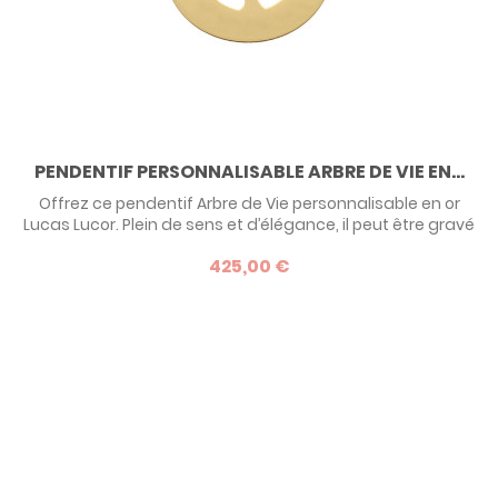
PENDENTIF PERSONNALISABLE ARBRE DE VIE EN...
Offrez ce pendentif Arbre de Vie personnalisable en or
Lucas Lucor. Plein de sens et d’élégance, il peut être gravé
avec un message qui vous tient à cœur. Disponible en or
425,00 €
jaune ou blanc et en 9 ou 18 carats, il fait un cadeau parfait
pour une naissance ou tout moment spécial.