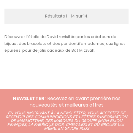
Résultats 1 - 14 sur 14.
Découvrez l'étoile de David revisitée par les créateurs de
bijoux : des bracelets et des pendentifs modernes, aux lignes
épurées, pour de jolis cadeaux de Bat Mitzvah.
NEWSLETTER
: Recevez en avant première nos
nouveautés et meilleures offres
EN VOUS INSCRIVANT À LA NEWSLETTER, VOUS ACCEPTEZ DE
RECEVOIR DES COMMUNICATIONS ET LETTRES D’INFORMATION
DE MARMOTTINE, DES MARQUES DU GROUPE (
MON BIJOU
FRANÇAIS
,
LA FABRIQUE D’OR,
CHEVALEX)
ET DU GROUPE LUI-
MÊME.
EN SAVOIR PLUS