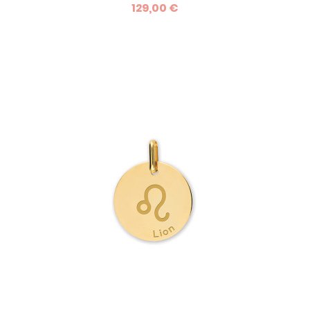
129,00 €
précieux et original ! Pour bébé, enfant, ado ou adulte, de 0
à 99 ans, c'est le cadeau parfait car il s'adapte à tous les
poignets !