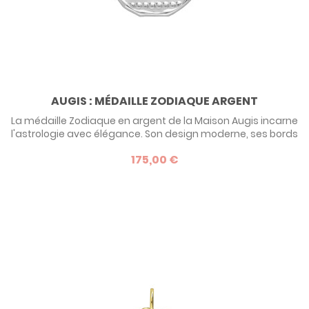
AUGIS : MÉDAILLE ZODIAQUE ARGENT
La médaille Zodiaque en argent de la Maison Augis incarne
l'astrologie avec élégance. Son design moderne, ses bords
irréguliers et ses symboles en bas-relief font de chaque
175,00 €
pièce un porte-bonheur unique. Personnalisez-la avec une
gravure au verso. Diamètre 24mm, fabrication française,
6g. Idéale pour tous les signes astrologiques.