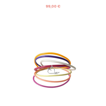
un noeud coulissant. Un petit luxe à s'offrir ou à offrir sans
99,00 €
modération ! La grande adaptabilité de son bracelet en
cordon de couleur lui permet de convenir à tous les
poignets dès le plus jeune âge. Son petit prix le rend
irrésistible et...