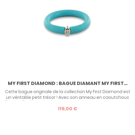
MY FIRST DIAMOND : BAGUE DIAMANT MY FIRST...
Cette bague originale de la collection My First Diamond est
un véritable petit trésor ! Avec son anneau en caoutchouc
(polivinyl) et sa monture en argent ornée d’un diamant, elle
119,00 €
fait un premier bijou aussi précieux qu’original. Parfaite pour
tous, de 0 à 99 ans, elle s’ajuste à chaque doigt pour un
cadeau unique et intemporel !