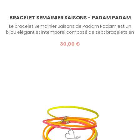
BRACELET SEMAINIER SAISONS - PADAM PADAM
Le bracelet Semainier Saisons de Padam Padam est un
bijou élégant et intemporel composé de sept bracelets en
plastique fins aux couleurs des saisons, accompagnés
30,00 €
d'un pendentif en forme de coeur ou de trèfle. Il s’adapte à
tous les styles et se porte en toute occasion. Un accessoire
chic et moderne pour sublimer votre poignet avec finesse
et harmonie.