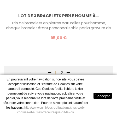
LOT DE 3 BRACELETS PERLE HOMME À...
Trio de bracelets en pierres naturelles pour homme,
chaque bracelet étant personnalisable par la gravure de
votre choix. jouez l'accumulation, c'est tendance ! Et
95,00 €
profitez des trois plaques à graver pour écrire un message
personnel ! Vendus aussi à l'unité ou en duo.
1
2
En poursuivant votre navigation sur ce site, vous devez
Résultats 1 - 24 sur 39.
accepter l’utilisation et l'écriture de Cookies sur votre
appareil connecté. Ces Cookies (petits fichiers texte)
permettent de suivre votre navigation, actualiser votre
J'accepte
panier, vous reconnaitre lors de votre prochaine visite et
LE BRACELET HOMME EST
sécuriser votre connexion. Pour en savoir plus et paramétrer
TENDANCE !
les traceurs:
http://www.cnil.fr/vos-obligations/sites-web-
cookies-et-autres-traceurs/que-dit-la-loi/
Porter un bracelet n’est plus l’apanage des femmes, c’est