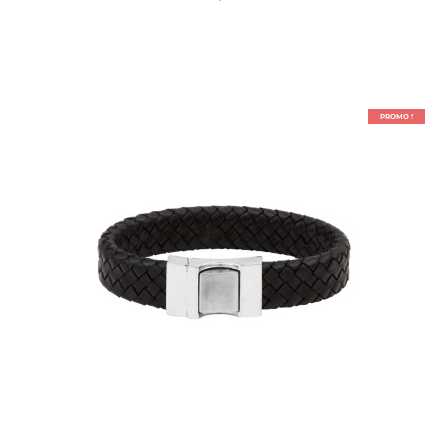
une empreinte de pied, un message... Avec Les
Empreintes, votre imagination n'a pas de limite pour créer
un cadeau tendance ! Devis possible...
PROMO !