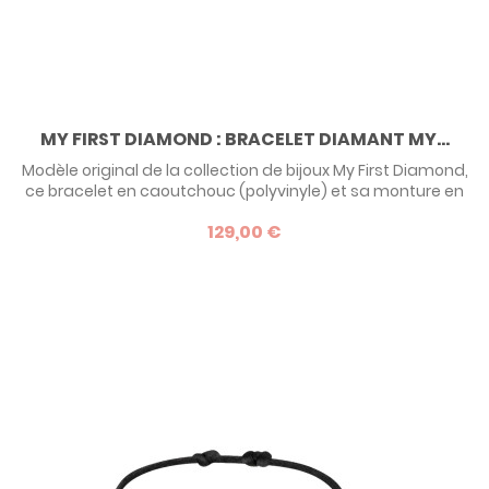
MY FIRST DIAMOND : BRACELET DIAMANT MY...
Modèle original de la collection de bijoux My First Diamond,
ce bracelet en caoutchouc (polyvinyle) et sa monture en
argent surmontée d'un diamant fera un premier cadeau
129,00 €
précieux et original ! Pour bébé, enfant, ado ou adulte, de 0
à 99 ans, c'est le cadeau parfait car il s'adapte à tous les
poignets !