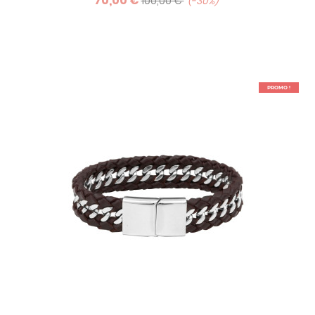
70,00 €
casual). Il se porte à la ville sous un costume comme à la
100,00 €
-30%
campagne, le week-end, en mode décontracté.
PROMO !