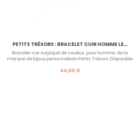
PETITS TRÉSORS : BRACELET CUIR HOMME LE...
Bracelet cuir surpiqué de couleur, pour homme, de la
marque de bijoux personnalisés Petits Trésors. Disponible
en 4 couleurs de surpiqûre (beige, orange, rouge et
44,00 €
turquoise) ce bracelet est à la fois très couture et très
masculin. Une belle idée de cadeau pour un homme
raffiné.