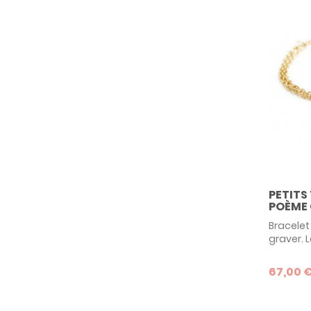
PETITS
POÈME 
Bracelet
graver. 
bijoux Pe
élégant 
67,00 
Personna
votre cho
c'est un