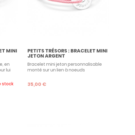
ET MINI
PETITS TRÉSORS : BRACELET MINI
JETON ARGENT
e, en
Bracelet mini jeton personnalisable
ur lui
monté sur un lien à noeuds
ez à un
coulissants. Modèle phare de la
collection Petits Trésors, il convient
e stock
35,00 €
e de
aussi bien aux bébés comme cadeau
t 925,
de naissance, qu'aux mamans à
inal et
l'occasion de la fête des mères.