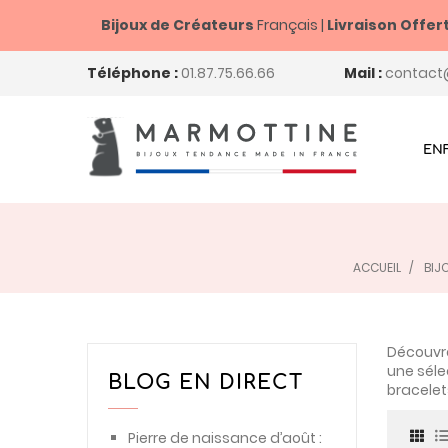
Bijoux de Créateurs
Français |
Livraison Offer
Téléphone :
01.87.75.66.66
Mail :
contact
EN
ACCUEIL
BIJ
Découvr
une séle
BLOG EN DIRECT
bracelets
Pierre de naissance d’août :