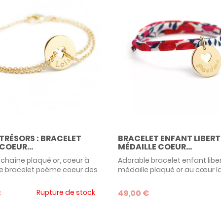
 TRÉSORS : BRACELET
BRACELET ENFANT LIBERT
COEUR...
MÉDAILLE COEUR...
 chaîne plaqué or, coeur à
Adorable bracelet enfant liber
Le bracelet poème coeur des
médaille plaqué or au cœur 
tits Trésors est très raffiné et
couleur ivoire, à graver pour f
dans sa version dorée.
cadeau inoubliable !
€
Rupture de stock
49,00 €
lisable avec la gravure de
ix, disponible en 2 tailles,
e adorable idée de cadeau à