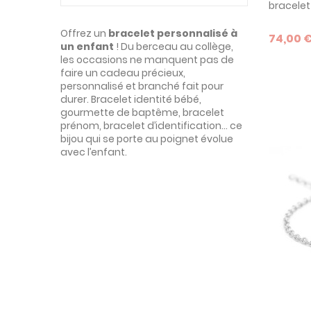
bracelet 
son joli 
un cadea
Offrez un
bracelet personnalisé à
74,00 
le plus j
un enfant
! Du berceau au collège,
adolesc
les occasions ne manquent pas de
faire un cadeau précieux,
personnalisé et branché fait pour
durer. Bracelet identité bébé,
gourmette de baptême, bracelet
prénom, bracelet d’identification… ce
bijou qui se porte au poignet évolue
avec l’enfant.