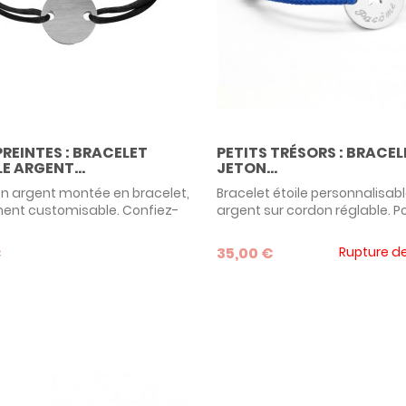
PETITS TRÉSORS : BRACEL
PREINTES : BRACELET
JETON...
E ARGENT...
Bracelet étoile personnalisabl
 en argent montée en bracelet,
argent sur cordon réglable. Po
ent customisable. Confiez-
assurer une bonne étoile, offr
riginal que vous souhaitez
enfant ce ravissant bracelet
e sur la pastille et nous
35,00 €
Rupture d
€
personnalisable de la marqu
ons VOTRE bijou personnalisé :
bijoux Petits Trésors ! En argen
einte digitale, une
c'est une idée de cadeau orig
te de pied, un message
pérenne.
... Avec la collections Les
es, votre imagination n'a pas
 ! Un cadeau original et
...