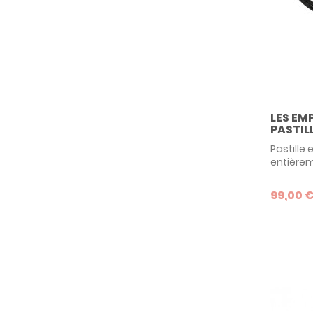
LES EM
PASTILL
Pastille
entièrem
nous l'o
reproduir
99,00 
réaliser
une empr
emprein
manuscrit
Empreint
de limite
tendance