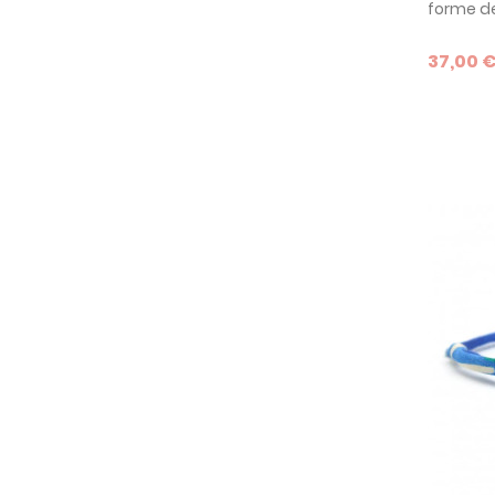
forme de
personnal
un cadea
37,00 