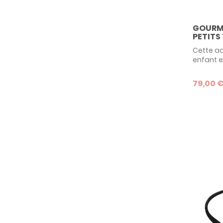
GOURME
PETITS
Cette a
enfant e
poignet p
petit ga
79,00 
idée de 
intempor
jusqu'à 