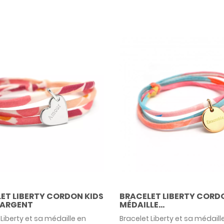
on d'un anniversaire ou d'une
on par exemple.
ET LIBERTY CORDON KIDS
BRACELET LIBERTY CORD
 ARGENT
MÉDAILLE...
 Liberty et sa médaille en
Bracelet Liberty et sa médaill