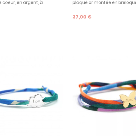
 coeur, en argent, à
plaqué or montée en breloque
iser. Un joli modèle pour faire
graver, pour faire un cadeau 
u très personnel !
personnel. Customisez le vôtr
€
37,00 €
l'aide des nombreux critères 
personnalisation à votre dispo