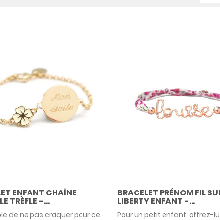
ET ENFANT CHAÎNE
BRACELET PRÉNOM FIL SU
E TRÈFLE -...
LIBERTY ENFANT -...
le de ne pas craquer pour ce
Pour un petit enfant, offrez-lu