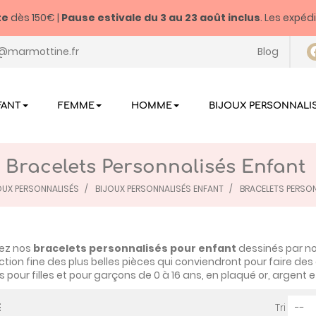
te
dès 150€ |
Pause estivale du
3 au 23 août inclus
. Les expéd
@marmottine.fr
Blog
FANT
FEMME
HOMME
BIJOUX PERSONNALI
Bracelets Personnalisés Enfant
OUX PERSONNALISÉS
BIJOUX PERSONNALISÉS ENFANT
BRACELETS PERSO
ez nos
bracelets personnalisés pour enfant
dessinés par no
ction fine des plus belles pièces qui conviendront pour faire de
 pour filles et pour garçons de 0 à 16 ans, en plaqué or, argent et
Tri