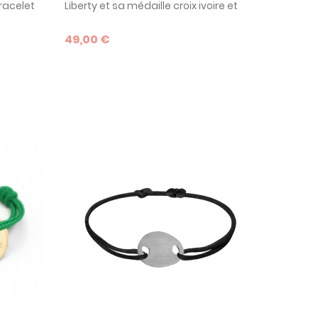
bracelet
Liberty et sa médaille croix ivoire et
e cadeau
plaqué or : un modèle très tendance
lle sera
pour fêter un baptême ou une
49,00 €
 forme
communion.
!