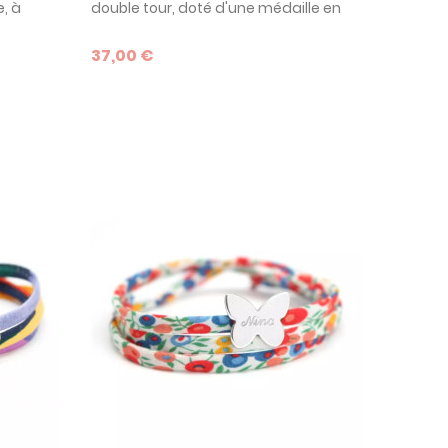
, à
double tour, doté d'une médaille en
très
argent personnalisable. Un bijou
e à
délicat pour enfant, ado ou adulte.
37,00 €
de
sition !