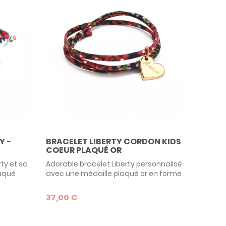
Y -
BRACELET LIBERTY CORDON KIDS
COEUR PLAQUÉ OR
ty et sa
Adorable bracelet Liberty personnalisé
laqué
avec une médaille plaqué or en forme
aire un
de coeur. Un modèle affectif à offrir
sans modération pour toute occasion
37,00 €
!