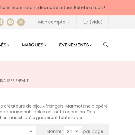
itions reprendront dès notre retour. Bel été à tous !
Mon compte
(vide)
SÉS
MARQUES
ÉVÈNEMENTS
NNALISÉS ENFANT
s créateurs de bijoux français. Marmottine a opéré
s cadeaux inoubliables en toute occasion. Des
 or massif, qu’ils garderont toute la vie !
Montrer
par page