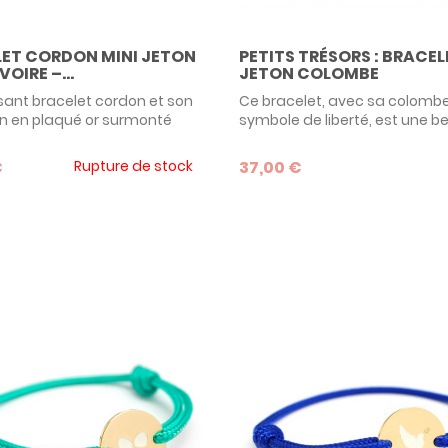
PETITS TRÉSORS : BRACEL
ET CORDON MINI JETON
JETON COLOMBE
VOIRE –...
Ce bracelet, avec sa colombe
sant bracelet cordon et son
symbole de liberté, est une be
on en plaqué or surmonté
de cadeau pour un baptême 
ix couleur ivoire est le
communion. Comme pour tou
déal pour un enfant à
37,00 €
€
Rupture de stock
bijoux de la marque Petits Tré
on de son baptême ou de sa
vous pouvez personnaliser vo
n ! Une bien jolie manière
bracelet mini jeton colombe 
r sa foi discrètement.
gravure et la couleur du cord
votre choix.