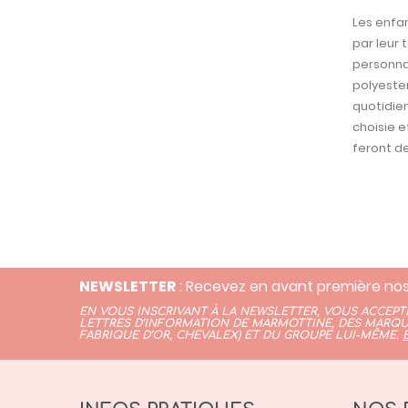
Les enfan
par leur 
personnal
polyester
quotidien
choisie e
feront d
NEWSLETTER
: Recevez en avant première nos
EN VOUS INSCRIVANT À LA NEWSLETTER, VOUS ACCEP
LETTRES D’INFORMATION DE MARMOTTINE, DES MARQU
FABRIQUE D’OR,
CHEVALEX)
ET DU GROUPE LUI-MÊME.