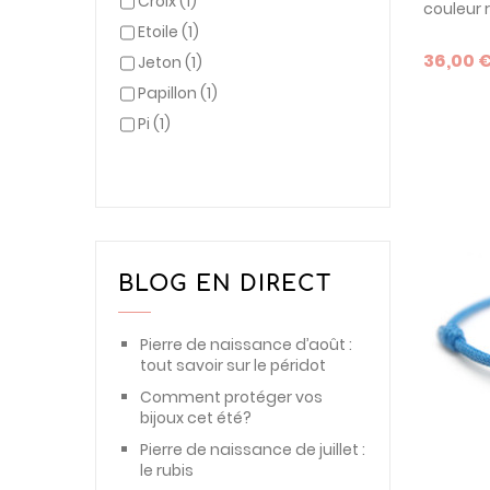
Croix
(1)
couleur 
tout pre
Etoile
(1)
bébé com
36,00 
Jeton
(1)
Personn
des bijou
Papillon
(1)
très bel
Pi
(1)
baptême
BLOG EN DIRECT
Pierre de naissance d’août :
tout savoir sur le péridot
Comment protéger vos
bijoux cet été?
Pierre de naissance de juillet :
le rubis