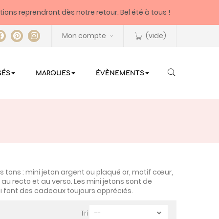
itions reprendront dès notre retour. Bel été à tous !
Mon compte
(vide)
SÉS
MARQUES
ÉVÈNEMENTS
s tons : mini jeton argent ou plaqué or, motif cœur,
 au recto et au verso. Les mini jetons sont de
 font des cadeaux toujours appréciés.
Tri