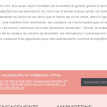
ts ont, eux aussi, leurs modèles de bracelets à graver grâce à cette 
taille (15 mm de diamètre), ils n'ont rien à envier à leurs aînés ! Ils s
isables au recto et au verso par le texte de votre choix, dans 5 t
, une matière très résistante : les couleurs ne s'estompent pas et 
. Les motifs centraux sont des symboles universels : l'étoile, le coeu
t de la couleur du cordon du bracelet, les mini jetons s'adresseront a
es cadeaux très appréciés pour des événements comme le baptême,
 nouveautés et meilleures offres
TEZ DE RECEVOIR DES COMMUNICATIONS ET
ES DU GROUPE (
MON BIJOU FRANÇAIS
,
LA
EN SAVOIR PLUS