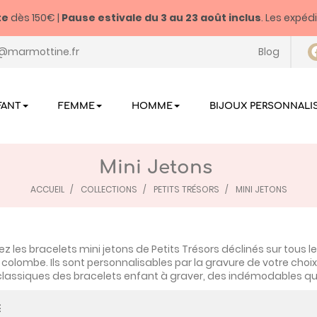
te
dès 150€ |
Pause estivale du
3 au 23 août inclus
. Les expéd
@marmottine.fr
Blog
FANT
FEMME
HOMME
BIJOUX PERSONNALI
Mini Jetons
ACCUEIL
COLLECTIONS
PETITS TRÉSORS
MINI JETONS
z les bracelets mini jetons de Petits Trésors déclinés sur tous le
u colombe. Ils sont personnalisables par la gravure de votre choix
lassiques des bracelets enfant à graver, des indémodables qui