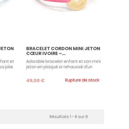
JETON
BRACELET CORDON MINI JETON
CŒUR IVOIRE –...
fant et
Adorable bracelet enfant et son mini
a jolie
jeton en plaqué or rehaussé d’un
ntre du
cœur laqué couleur ivoire, un modèle
culte pour enfant et ado, à offrir pour
49,00 €
Rupture de stock
u verso,
un baptême, une communion, un
 fera un
anniversaire ou tout autre événement
cadeau
important dans la vie d’un petit.
, que
Résultats 1 - 9 sur 9.