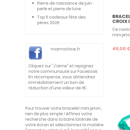
Pierre de naissance de juin :
perle et pierre de lune
BRACEL
Top 5 cadeaux fête des
CROIX I
pères 2026
Ce ravis
mini jet
d’une cro
cadeau i
49,00 
marmottine.fr
l’occasi
communio
de porte
Cliquez sur "J'aime" et rejoignez
notre communauté sur Facebook.
En récompense, vous obtiendrez
immédiatement un bon de
réduction d'une valeur de 1€.
Pour trouver votre bracelet mini jeton,
rien de plus simple ! Affinez votre
recherche dans la barre latérale de
votre écran et sélectionnez la matière