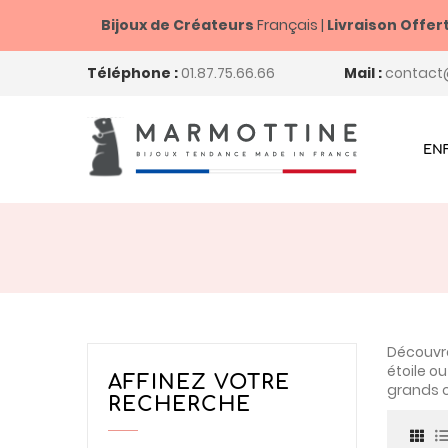
Bijoux de Créateurs
Français |
Livraison Offer
Téléphone :
01.87.75.66.66
Mail :
contact
EN
Découvre
étoile o
AFFINEZ VOTRE
grands c
RECHERCHE