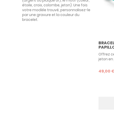
(argent ou plaqué or), le motif (coeur,
étoile, croix, colombe, jeton). Une fois
votre modèle trouvé, personnalisez-le
par une gravure et la couleur du
bracelet.
BRACEL
PAPILLO
Offrez c
jeton en
votre en
papillon
49,00 
délicate
qui n’at
pour le 
cadeau 
enfant, 