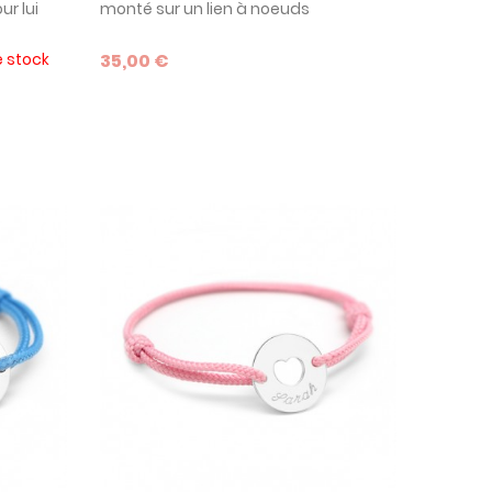
ur lui
monté sur un lien à noeuds
ez à un
coulissants. Modèle phare de la
collection Petits Trésors, il convient
e stock
35,00 €
e de
aussi bien aux bébés comme cadeau
t 925,
de naissance, qu'aux mamans à
inal et
l'occasion de la fête des mères.