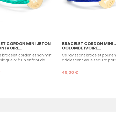
ET CORDON MINI JETON
BRACELET CORDON MINI 
N IVOIRE...
COLOMBE IVOIRE...
e bracelet cordon et son mini
Ce ravissant bracelet pour en
 plaqué or à un enfant de
adolescent vous séduira par s
tourage ! Un ravissant
colombe couleur ivoire au ce
 blanc s’est posé
médaillon en plaqué or.
€
49,00 €
ment sur le médaillon doré
Personnalisable au recto et a
tend plus que votre gravure
ce bracelet chic et tendance
personnaliser. Une idée de
cadeau de baptême ou un 
chic et tendance pour un
de communion très apprécié
fille ou garçon.
l’enfant portera longtemps.