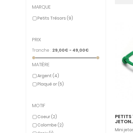
MARQUE
Petits Trésors
(9)
PRIX
Tranche :
29,00€ - 49,00€
MATIÈRE
Argent
(4)
Plaqué or
(5)
MOTIF
PETITS
Coeur
(2)
JETON..
Colombe
(2)
Mini jet