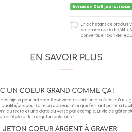
livraison 3 à 5 jours : nou
En achetant ce produit 
programme de fidélité. V
convertis en bon de rédu
EN SAVOIR PLUS
EC UN COEUR GRAND COMME ÇA !
des bijoux pour enfants. Il convient aussi bien aux filles qu'aux 
ualité/prix pour faire un cadeau utile que l'enfant portera fac
nom au recto et une date au verso par exemple. Envie de gâter p
jeton étoile
et le
mini jeton colombe
!
I JETON COEUR ARGENT À GRAVER