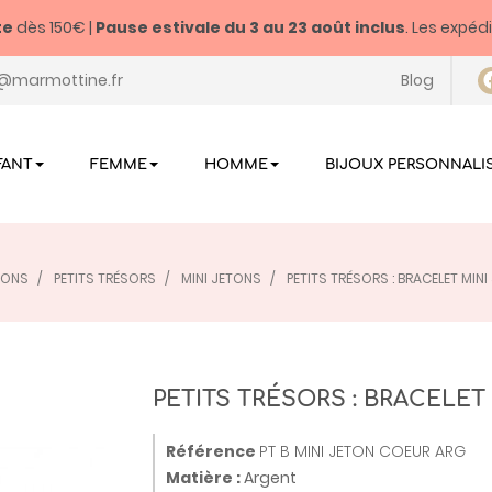
te
dès 150€ |
Pause estivale du
3 au 23 août inclus
. Les expéd
@marmottine.fr
Blog
FANT
FEMME
HOMME
BIJOUX PERSONNALI
IONS
PETITS TRÉSORS
MINI JETONS
PETITS TRÉSORS : BRACELET MI
PETITS TRÉSORS : BRACELE
Référence
PT B MINI JETON COEUR ARG
Matière :
Argent