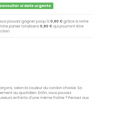
s consulter si date urgente
vous pouvez gagner jusqu'à
0,60 €
grâce à notre
otre panier totalisera
0,60 €
qui pourront être
ction.
garçons, selon la couleur du cordon choisie. Sa
ilement au quotidien. Enfin, vous pouvez
lusieurs enfants d'une même fratrie ? Pensez aux