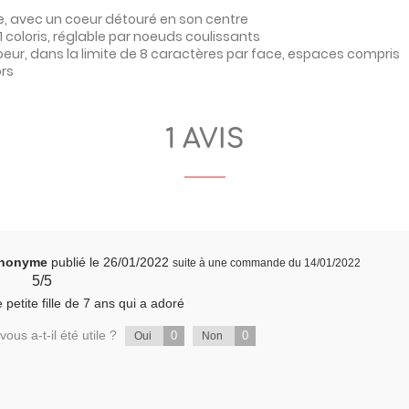
re, avec un coeur détouré en son centre
1 coloris, réglable par noeuds coulissants
oeur, dans la limite de 8 caractères par face, espaces compris
ors
1 AVIS
 anonyme
publié le 26/01/2022
suite à une commande du 14/01/2022
5/5
 petite fille de 7 ans qui a adoré
vous a-t-il été utile ?
0
0
Oui
Non