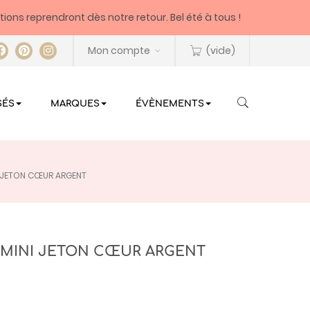
itions reprendront dès notre retour. Bel été à tous !
Mon compte
(vide)
SÉS
MARQUES
ÉVÈNEMENTS
NI JETON CŒUR ARGENT
T MINI JETON CŒUR ARGENT