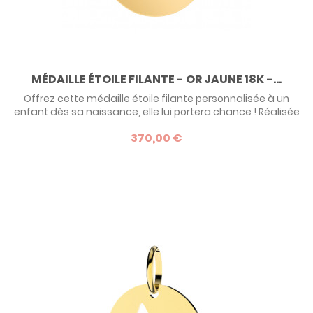
MÉDAILLE ÉTOILE FILANTE - OR JAUNE 18K -...
Offrez cette médaille étoile filante personnalisée à un
enfant dès sa naissance, elle lui portera chance ! Réalisée
en or jaune 18 carats dans un atelier francilien, cette
370,00 €
médaille allie la tradition à la modernité. Personnalisable
au recto et au verso, c'est une idée de cadeau originale et
intemporelle.