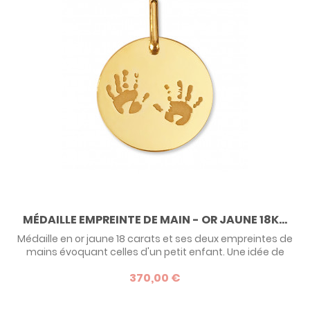
MÉDAILLE EMPREINTE DE MAIN - OR JAUNE 18K...
Médaille en or jaune 18 carats et ses deux empreintes de
mains évoquant celles d'un petit enfant. Une idée de
cadeau originale pour un tout petit à l'occasion de son
370,00 €
baptême.