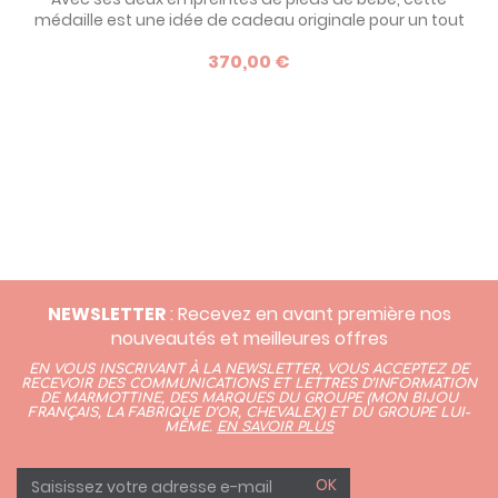
médaille est une idée de cadeau originale pour un tout
petit à l'occasion de son baptême. Elle symbolise
370,00 €
l'accompagnement de son parrain et de sa marraine vers
le chemin de la vie.
NEWSLETTER
: Recevez en avant première nos
nouveautés et meilleures offres
EN VOUS INSCRIVANT À LA NEWSLETTER, VOUS ACCEPTEZ DE
RECEVOIR DES COMMUNICATIONS ET LETTRES D’INFORMATION
DE MARMOTTINE, DES MARQUES DU GROUPE (
MON BIJOU
FRANÇAIS
,
LA FABRIQUE D’OR,
CHEVALEX)
ET DU GROUPE LUI-
MÊME.
EN SAVOIR PLUS
OK