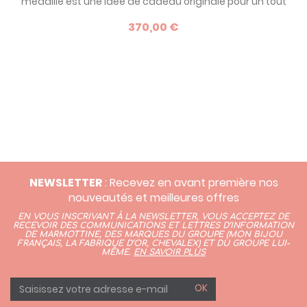
médaille est une idée de cadeau originale pour un tout
petit à l'occasion de son baptême. Elle symbolise
370,00 €
l'accompagnement de son parrain et de sa marraine vers
le chemin de la vie.
NEWSLETTER
: Recevez en avant première nos
nouveautés et meilleures offres
EN VOUS INSCRIVANT À LA NEWSLETTER, VOUS ACCEPTEZ DE
RECEVOIR DES COMMUNICATIONS ET LETTRES D’INFORMATION
DE MARMOTTINE, DES MARQUES DU GROUPE (
MON BIJOU
FRANÇAIS
,
LA FABRIQUE D’OR,
CHEVALEX)
ET DU GROUPE LUI-
MÊME.
EN SAVOIR PLUS
OK