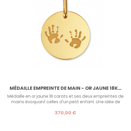
MÉDAILLE EMPREINTE DE MAIN - OR JAUNE 18K...
Médaille en or jaune 18 carats et ses deux empreintes de
mains évoquant celles d'un petit enfant. Une idée de
cadeau originale pour un tout petit à l'occasion de son
370,00 €
baptême.