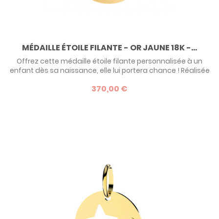
MÉDAILLE ÉTOILE FILANTE - OR JAUNE 18K -...
Offrez cette médaille étoile filante personnalisée à un
enfant dès sa naissance, elle lui portera chance ! Réalisée
en or jaune 18 carats dans un atelier francilien, cette
370,00 €
médaille allie la tradition à la modernité. Personnalisable
au recto et au verso, c'est une idée de cadeau originale et
intemporelle.