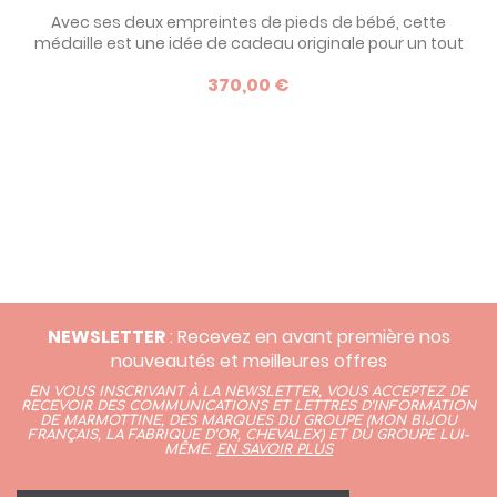
Avec ses deux empreintes de pieds de bébé, cette
médaille est une idée de cadeau originale pour un tout
petit à l'occasion de son baptême. Elle symbolise
370,00 €
l'accompagnement de son parrain et de sa marraine vers
le chemin de la vie.
NEWSLETTER
: Recevez en avant première nos
nouveautés et meilleures offres
EN VOUS INSCRIVANT À LA NEWSLETTER, VOUS ACCEPTEZ DE
RECEVOIR DES COMMUNICATIONS ET LETTRES D’INFORMATION
DE MARMOTTINE, DES MARQUES DU GROUPE (
MON BIJOU
FRANÇAIS
,
LA FABRIQUE D’OR,
CHEVALEX)
ET DU GROUPE LUI-
MÊME.
EN SAVOIR PLUS