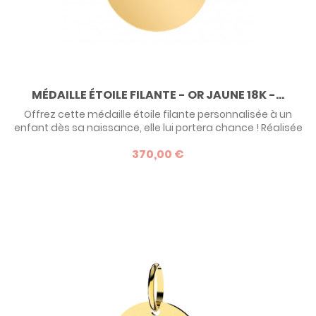
MÉDAILLE ÉTOILE FILANTE - OR JAUNE 18K -...
Offrez cette médaille étoile filante personnalisée à un
enfant dès sa naissance, elle lui portera chance ! Réalisée
en or jaune 18 carats dans un atelier francilien, cette
370,00 €
médaille allie la tradition à la modernité. Personnalisable
au recto et au verso, c'est une idée de cadeau originale et
intemporelle.