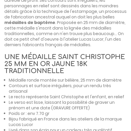
auréolé de profil. Ses contours sont irréguliers, les
personnages en relief sont dessinés dans les moindres
détails grâce à la technique de l'estampage, un processus
de fabrication ancestral auquel on doit les plus belles
médailles de baptême
. Proposée en 25 mm de diamètre,
cette médaille s'inscrit dans la lignée des médailles
traditionnelles, comme on n'en trouve plus beaucoup... On
doit ce petit chef d'oeuvre à l'atelier Lucas Lucor, l'un des
derniers fabricants français de médailles.
UNE MÉDAILLE SAINT CHRISTOPHE
25 MM EN OR JAUNE 18K
TRADITIONNELLE
Médaille ronde montée sur bélière, 25 mm de diamètre
Contours et surface irréguliers, pour un rendu très
artisanal
Le recto représente Saint Christophe et l'enfant, en relief
Le verso est lisse, laissant la possibilité de graver un
prénom et une date (GRAVURE OFFERTE)
Poids or : env 7.70 gr
Bijou fabriqué en France dans les ateliers de la marque
Lucas Lucor
Livré dans son écrin pour un cadeau très qualitatif