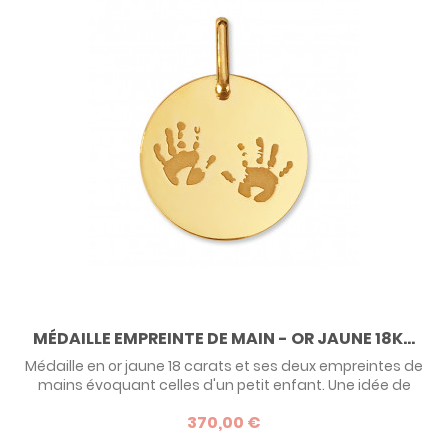
MÉDAILLE EMPREINTE DE MAIN - OR JAUNE 18K...
Médaille en or jaune 18 carats et ses deux empreintes de
mains évoquant celles d'un petit enfant. Une idée de
cadeau originale pour un tout petit à l'occasion de son
370,00 €
baptême.