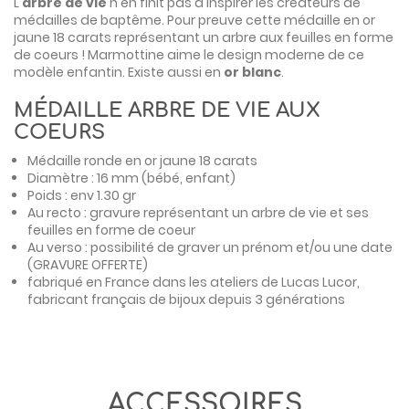
L'
arbre de vie
n'en finit pas d'inspirer les créateurs de
médailles de baptême. Pour preuve cette
médaille en or
jaune 18 carats
représentant un arbre aux feuilles en forme
de coeurs ! Marmottine aime le design moderne de ce
modèle enfantin. Existe aussi en
or blanc
.
MÉDAILLE ARBRE DE VIE AUX
COEURS
Médaille ronde en or jaune 18 carats
Diamètre : 16 mm (bébé, enfant)
Poids : env 1.30 gr
Au recto : gravure représentant un arbre de vie et ses
feuilles en forme de coeur
Au verso : possibilité de graver un prénom et/ou une date
(GRAVURE OFFERTE)
fabriqué en France dans les ateliers de Lucas Lucor,
fabricant français de bijoux depuis 3 générations
ACCESSOIRES