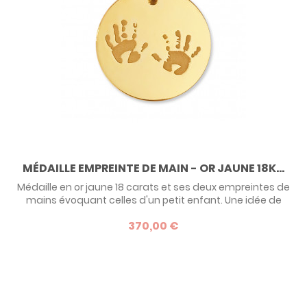
MÉDAILLE EMPREINTE DE MAIN - OR JAUNE 18K...
Médaille en or jaune 18 carats et ses deux empreintes de
mains évoquant celles d'un petit enfant. Une idée de
cadeau originale pour un tout petit à l'occasion de son
370,00 €
baptême.