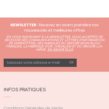
NEWSLETTER
: Recevez en avant première nos
nouveautés et meilleures offres
EN VOUS INSCRIVANT À LA NEWSLETTER, VOUS ACCEPTEZ DE
RECEVOIR DES COMMUNICATIONS ET LETTRES D’INFORMATION
DE MARMOTTINE, DES MARQUES DU GROUPE (
MON BIJOU
FRANÇAIS
,
LA FABRIQUE D’OR,
CHEVALEX)
ET DU GROUPE LUI-
MÊME.
EN SAVOIR PLUS
OK
INFOS PRATIQUES
Conditions Générales de Vente