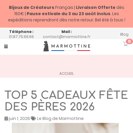
Bijoux de Créateurs
Français |
Livraison Offerte
dès
150€ |
Pause estivale du
3 au 23 août inclus
. Les
expéditions reprendront dès notre retour. Bel été à tous !
Téléphone :
Mail :
Blog
01.87.75.66.66
contact@marmottine.fr
0
Toggle
navigation
ACCUEIL
TOP 5 CADEAUX FÊTE
DES PÈRES 2026
juin 1, 2026
Le Blog de Marmottine