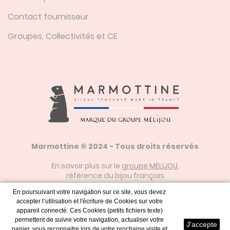
Contact fournisseur
Groupes, Collectivités et CE
Marmottine © 2024 - Tous droits réservés
En savoir plus sur le
groupe MELIJOU
,
référence du bijou français
En poursuivant votre navigation sur ce site, vous devez
accepter l’utilisation et l'écriture de Cookies sur votre
Mentions Légales
appareil connecté. Ces Cookies (petits fichiers texte)
permettent de suivre votre navigation, actualiser votre
J'accepte
panier, vous reconnaitre lors de votre prochaine visite et