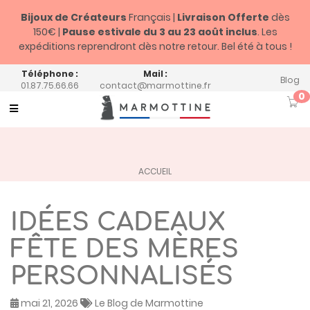
Bijoux de Créateurs
Français |
Livraison Offerte
dès
150€ |
Pause estivale du
3 au 23 août inclus
. Les
expéditions reprendront dès notre retour. Bel été à tous !
Téléphone :
Mail :
Blog
01.87.75.66.66
contact@marmottine.fr
0
Toggle
navigation
ACCUEIL
IDÉES CADEAUX
FÊTE DES MÈRES
PERSONNALISÉS
mai 21, 2026
Le Blog de Marmottine