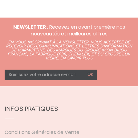
NEWSLETTER
: Recevez en avant première nos
nouveautés et meilleures offres
EN VOUS INSCRIVANT À LA NEWSLETTER, VOUS ACCEPTEZ DE
RECEVOIR DES COMMUNICATIONS ET LETTRES D’INFORMATION
DE MARMOTTINE, DES MARQUES DU GROUPE (
MON BIJOU
FRANÇAIS
,
LA FABRIQUE D’OR,
CHEVALEX)
ET DU GROUPE LUI-
MÊME.
EN SAVOIR PLUS
OK
INFOS PRATIQUES
Conditions Générales de Vente