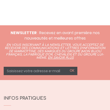
NEWSLETTER
: Recevez en avant première nos
nouveautés et meilleures offres
EN VOUS INSCRIVANT À LA NEWSLETTER, VOUS ACCEPTEZ DE
RECEVOIR DES COMMUNICATIONS ET LETTRES D’INFORMATION
DE MARMOTTINE, DES MARQUES DU GROUPE (
MON BIJOU
FRANÇAIS
,
LA FABRIQUE D’OR,
CHEVALEX)
ET DU GROUPE LUI-
MÊME.
EN SAVOIR PLUS
OK
INFOS PRATIQUES