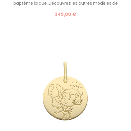
baptême laïque. Découvrez les autres modèles de
médaille de baptême de la marque La Fée Galipette : des
345,00 €
bijoux dédiés à l'enfance et à son imaginaire. Ce modèle
existe également en or jaune.