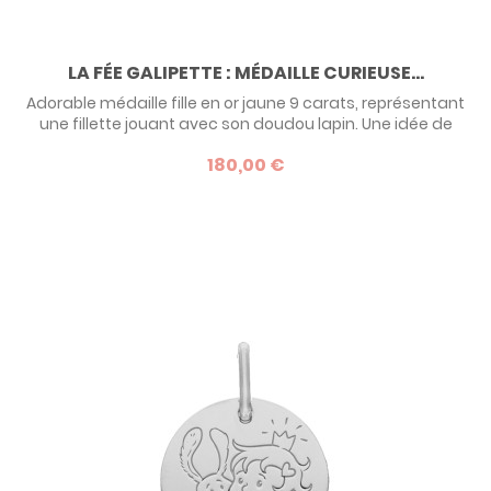
LA FÉE GALIPETTE : MÉDAILLE CURIEUSE...
Adorable médaille fille en or jaune 9 carats, représentant
une fillette jouant avec son doudou lapin. Une idée de
cadeau de baptême originale et inattendue que la petite
180,00 €
portera durant toute son enfance avec fierté !