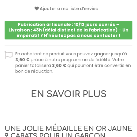
Ajouter à ma liste d'envies
Fabrication artisanale : 10/12 jours ouvrés –
Livraison : 48h (délai distinct de la fabrication) – Un
impératif ? N’hésitez pas à nous contacter !
En achetant ce produit vous pouvez gagner jusqu'à
3,60 €
grâce à notre programme de fidélité. Votre
panier totalisera
3,60 €
qui pourront être convertis en
bon de réduction.
EN SAVOIR PLUS
UNE JOLIE MÉDAILLE EN OR JAUNE
9 CARATS POUR UN GARÇON