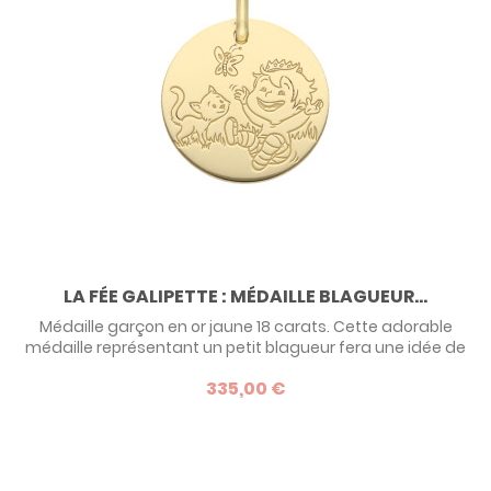
LA FÉE GALIPETTE : MÉDAILLE BLAGUEUR...
Médaille garçon en or jaune 18 carats. Cette adorable
médaille représentant un petit blagueur fera une idée de
cadeau originale pour un petit gars, à l'occasion de sa
335,00 €
naissance, de son baptême ou de son anniversaire. Une
création de la marque de bijoux pour enfants La Fée
Galipette.