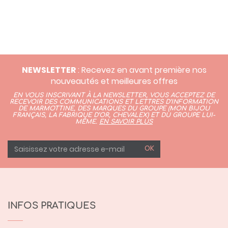
NEWSLETTER
: Recevez en avant première nos
nouveautés et meilleures offres
EN VOUS INSCRIVANT À LA NEWSLETTER, VOUS ACCEPTEZ DE
RECEVOIR DES COMMUNICATIONS ET LETTRES D’INFORMATION
DE MARMOTTINE, DES MARQUES DU GROUPE (
MON BIJOU
FRANÇAIS
,
LA FABRIQUE D’OR,
CHEVALEX)
ET DU GROUPE LUI-
MÊME.
EN SAVOIR PLUS
OK
INFOS PRATIQUES