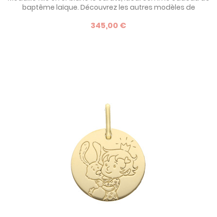
baptême laïque. Découvrez les autres modèles de
médaille de baptême de la marque La Fée Galipette : des
345,00 €
bijoux dédiés à l'enfance et à son imaginaire. Ce modèle
existe également en or jaune.