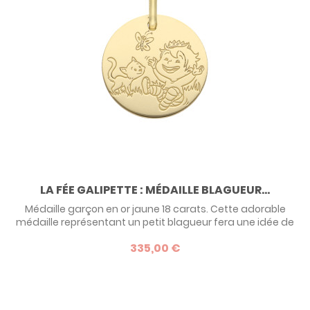
LA FÉE GALIPETTE : MÉDAILLE BLAGUEUR...
Médaille garçon en or jaune 18 carats. Cette adorable
médaille représentant un petit blagueur fera une idée de
cadeau originale pour un petit gars, à l'occasion de sa
335,00 €
naissance, de son baptême ou de son anniversaire. Une
création de la marque de bijoux pour enfants La Fée
Galipette.