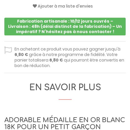
Ajouter à ma liste d'envies
Fabrication artisanale : 10/12 jours ouvrés –
Livraison : 48h (délai distinct de la fabrication) – Un
impératif ? N’hésitez pas à nous contacter !
En achetant ce produit vous pouvez gagner jusqu'à
6,80 €
grâce à notre programme de fidélité. Votre
panier totalisera
6,80 €
qui pourront être convertis en
bon de réduction.
EN SAVOIR PLUS
ADORABLE MÉDAILLE EN OR BLANC
18K POUR UN PETIT GARÇON