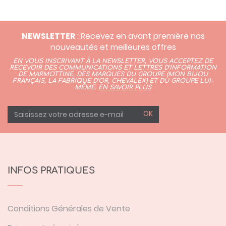
NEWSLETTER
: Recevez en avant première nos
nouveautés et meilleures offres
EN VOUS INSCRIVANT À LA NEWSLETTER, VOUS ACCEPTEZ DE
RECEVOIR DES COMMUNICATIONS ET LETTRES D’INFORMATION
DE MARMOTTINE, DES MARQUES DU GROUPE (
MON BIJOU
FRANÇAIS
,
LA FABRIQUE D’OR,
CHEVALEX)
ET DU GROUPE LUI-
MÊME.
EN SAVOIR PLUS
OK
INFOS PRATIQUES
Conditions Générales de Vente