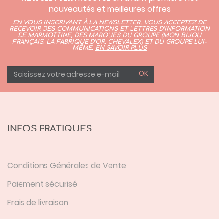
nouveautés et meilleures offres
EN VOUS INSCRIVANT À LA NEWSLETTER, VOUS ACCEPTEZ DE
RECEVOIR DES COMMUNICATIONS ET LETTRES D’INFORMATION
DE MARMOTTINE, DES MARQUES DU GROUPE (
MON BIJOU
FRANÇAIS
,
LA FABRIQUE D’OR,
CHEVALEX)
ET DU GROUPE LUI-
MÊME.
EN SAVOIR PLUS
OK
INFOS PRATIQUES
Conditions Générales de Vente
Paiement sécurisé
Frais de livraison