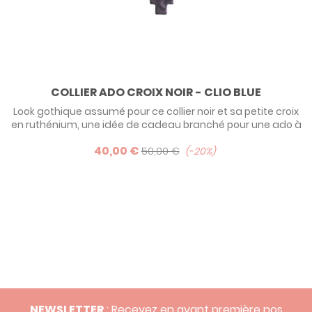
COLLIER ADO CROIX NOIR - CLIO BLUE
Look gothique assumé pour ce collier noir et sa petite croix
en ruthénium, une idée de cadeau branché pour une ado à
offrir à l'occasion de sa communion par exemple. Les plus
40,00 €
sages choisirons la version argent ou plaqué or rose.
50,00 €
-20%
NEWSLETTER
: Recevez en avant première nos