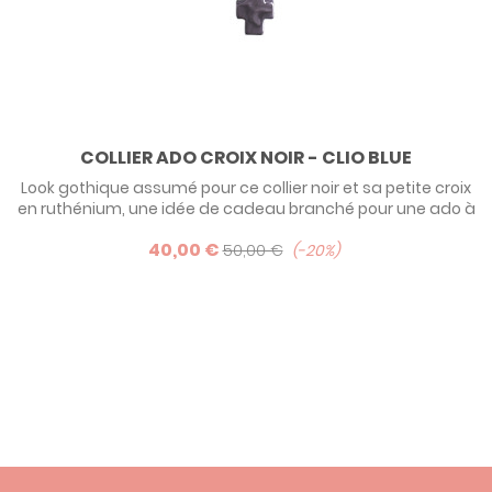
COLLIER ADO CROIX NOIR - CLIO BLUE
Look gothique assumé pour ce collier noir et sa petite croix
en ruthénium, une idée de cadeau branché pour une ado à
offrir à l'occasion de sa communion par exemple. Les plus
40,00 €
sages choisirons la version argent ou plaqué or rose.
50,00 €
-20%