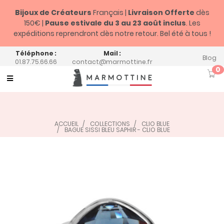
Bijoux de Créateurs
Français |
Livraison Offerte
dès
150€ |
Pause estivale du
3 au 23 août inclus
. Les
expéditions reprendront dès notre retour. Bel été à tous !
Téléphone :
Mail :
Blog
01.87.75.66.66
contact@marmottine.fr
0
Toggle
navigation
ACCUEIL
COLLECTIONS
CLIO BLUE
BAGUE SISSI BLEU SAPHIR - CLIO BLUE