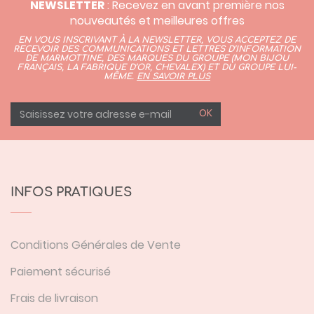
NEWSLETTER
: Recevez en avant première nos
nouveautés et meilleures offres
EN VOUS INSCRIVANT À LA NEWSLETTER, VOUS ACCEPTEZ DE
RECEVOIR DES COMMUNICATIONS ET LETTRES D’INFORMATION
DE MARMOTTINE, DES MARQUES DU GROUPE (
MON BIJOU
FRANÇAIS
,
LA FABRIQUE D’OR,
CHEVALEX)
ET DU GROUPE LUI-
MÊME.
EN SAVOIR PLUS
OK
INFOS PRATIQUES
Conditions Générales de Vente
Paiement sécurisé
Frais de livraison