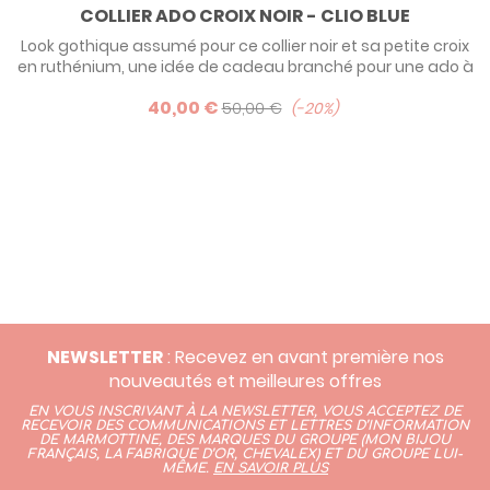
COLLIER ADO CROIX NOIR - CLIO BLUE
Look gothique assumé pour ce collier noir et sa petite croix
en ruthénium, une idée de cadeau branché pour une ado à
offrir à l'occasion de sa communion par exemple. Les plus
40,00 €
sages choisirons la version argent ou plaqué or rose.
50,00 €
-20%
NEWSLETTER
: Recevez en avant première nos
nouveautés et meilleures offres
EN VOUS INSCRIVANT À LA NEWSLETTER, VOUS ACCEPTEZ DE
RECEVOIR DES COMMUNICATIONS ET LETTRES D’INFORMATION
DE MARMOTTINE, DES MARQUES DU GROUPE (
MON BIJOU
FRANÇAIS
,
LA FABRIQUE D’OR,
CHEVALEX)
ET DU GROUPE LUI-
MÊME.
EN SAVOIR PLUS