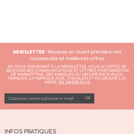
NEWSLETTER
: Recevez en avant première nos
nouveautés et meilleures offres
EN VOUS INSCRIVANT À LA NEWSLETTER, VOUS ACCEPTEZ DE
RECEVOIR DES COMMUNICATIONS ET LETTRES D’INFORMATION
DE MARMOTTINE, DES MARQUES DU GROUPE (
MON BIJOU
FRANÇAIS
,
LA FABRIQUE D’OR,
CHEVALEX)
ET DU GROUPE LUI-
MÊME.
EN SAVOIR PLUS
OK
INFOS PRATIQUES