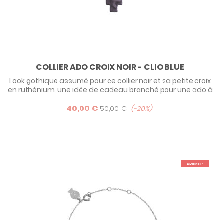
COLLIER ADO CROIX NOIR - CLIO BLUE
Look gothique assumé pour ce collier noir et sa petite croix
en ruthénium, une idée de cadeau branché pour une ado à
offrir à l'occasion de sa communion par exemple. Les plus
40,00 €
sages choisirons la version argent ou plaqué or rose.
50,00 €
-20%
PROMO !