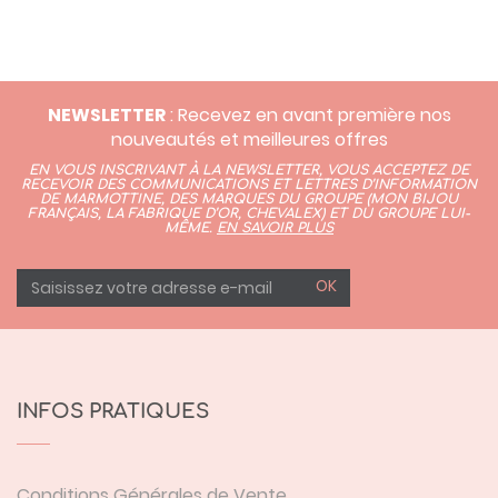
NEWSLETTER
: Recevez en avant première nos
nouveautés et meilleures offres
EN VOUS INSCRIVANT À LA NEWSLETTER, VOUS ACCEPTEZ DE
RECEVOIR DES COMMUNICATIONS ET LETTRES D’INFORMATION
DE MARMOTTINE, DES MARQUES DU GROUPE (
MON BIJOU
FRANÇAIS
,
LA FABRIQUE D’OR,
CHEVALEX)
ET DU GROUPE LUI-
MÊME.
EN SAVOIR PLUS
OK
INFOS PRATIQUES
Conditions Générales de Vente