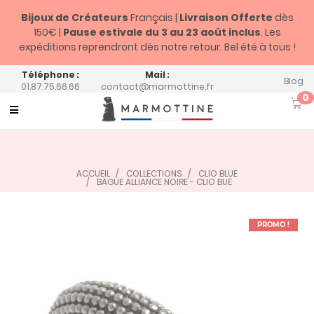
Bijoux de Créateurs
Français |
Livraison Offerte
dès
150€ |
Pause estivale du
3 au 23 août inclus
. Les
expéditions reprendront dès notre retour. Bel été à tous !
Téléphone :
Mail :
Blog
01.87.75.66.66
contact@marmottine.fr
0
Toggle
navigation
ACCUEIL
COLLECTIONS
CLIO BLUE
BAGUE ALLIANCE NOIRE - CLIO BUE
PROMO !