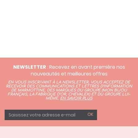
carats ou 18 carats, pour compléter l'achat d'un pendentif
ou d'une médaille.
NEWSLETTER
: Recevez en avant première nos
nouveautés et meilleures offres
EN VOUS INSCRIVANT À LA NEWSLETTER, VOUS ACCEPTEZ DE
RECEVOIR DES COMMUNICATIONS ET LETTRES D’INFORMATION
DE MARMOTTINE, DES MARQUES DU GROUPE (
MON BIJOU
FRANÇAIS
,
LA FABRIQUE D’OR,
CHEVALEX)
ET DU GROUPE LUI-
MÊME.
EN SAVOIR PLUS
OK