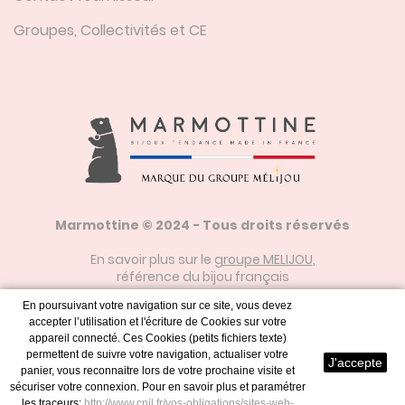
Groupes, Collectivités et CE
Marmottine © 2024 - Tous droits réservés
En savoir plus sur le
groupe MELIJOU
,
référence du bijou français
En poursuivant votre navigation sur ce site, vous devez
accepter l’utilisation et l'écriture de Cookies sur votre
Mentions Légales
appareil connecté. Ces Cookies (petits fichiers texte)
permettent de suivre votre navigation, actualiser votre
J'accepte
panier, vous reconnaitre lors de votre prochaine visite et
sécuriser votre connexion. Pour en savoir plus et paramétrer
Plan du Site
les traceurs:
http://www.cnil.fr/vos-obligations/sites-web-