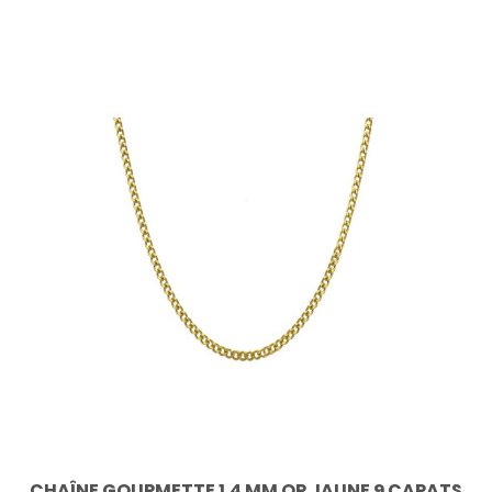
CHAÎNE GOURMETTE 1,4 MM OR JAUNE 9 CARATS