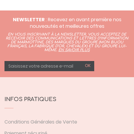
NEWSLETTER
: Recevez en avant première nos
nouveautés et meilleures offres
EN VOUS INSCRIVANT À LA NEWSLETTER, VOUS ACCEPTEZ DE
RECEVOIR DES COMMUNICATIONS ET LETTRES D’INFORMATION
DE MARMOTTINE, DES MARQUES DU GROUPE (
MON BIJOU
FRANÇAIS
,
LA FABRIQUE D’OR,
CHEVALEX)
ET DU GROUPE LUI-
MÊME.
EN SAVOIR PLUS
OK
INFOS PRATIQUES
Conditions Générales de Vente
Paiement sécurisé