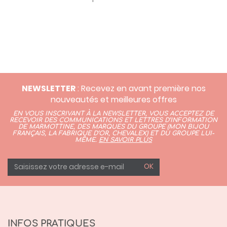
NEWSLETTER
: Recevez en avant première nos
nouveautés et meilleures offres
EN VOUS INSCRIVANT À LA NEWSLETTER, VOUS ACCEPTEZ DE
RECEVOIR DES COMMUNICATIONS ET LETTRES D’INFORMATION
DE MARMOTTINE, DES MARQUES DU GROUPE (
MON BIJOU
FRANÇAIS
,
LA FABRIQUE D’OR,
CHEVALEX)
ET DU GROUPE LUI-
MÊME.
EN SAVOIR PLUS
OK
INFOS PRATIQUES