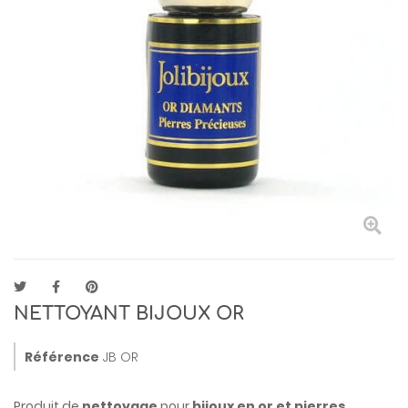
NETTOYANT BIJOUX OR
Référence
JB OR
Produit de
nettoyage
pour
bijoux en or et pierres