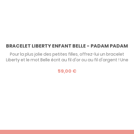
BRACELET LIBERTY ENFANT BELLE - PADAM PADAM
Pour la plus jolie des petites filles, offrez-lui un bracelet
Liberty et le mot Belle écrit au fil d'or ou au fil d'argent ! Une
bien jolie manière d'accueillir une enfant lors de sa
59,00 €
naissance, ou de fêter un de ses premiers anniversaires.