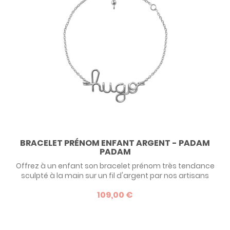
BRACELET PRÉNOM ENFANT ARGENT - PADAM
PADAM
Offrez à un enfant son bracelet prénom très tendance
sculpté à la main sur un fil d'argent par nos artisans
Padam Padam : un cadeau précieux qu'il ou elle portera
109,00 €
fièrement !