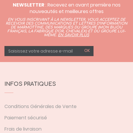
NEWSLETTER
: Recevez en avant première nos
nouveautés et meilleures offres
EN VOUS INSCRIVANT À LA NEWSLETTER, VOUS ACCEPTEZ DE
RECEVOIR DES COMMUNICATIONS ET LETTRES D’INFORMATION
DE MARMOTTINE, DES MARQUES DU GROUPE (
MON BIJOU
FRANÇAIS
,
LA FABRIQUE D’OR,
CHEVALEX)
ET DU GROUPE LUI-
MÊME.
EN SAVOIR PLUS
OK
INFOS PRATIQUES
Conditions Générales de Vente
Paiement sécurisé
Frais de livraison