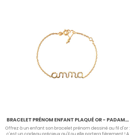
BRACELET PRÉNOM ENFANT PLAQUÉ OR - PADAM...
Offrez à un enfant son bracelet prénom dessiné au fil d'or :
c'est un cadeau précieux qu'il ou elle portera fièrement ! A