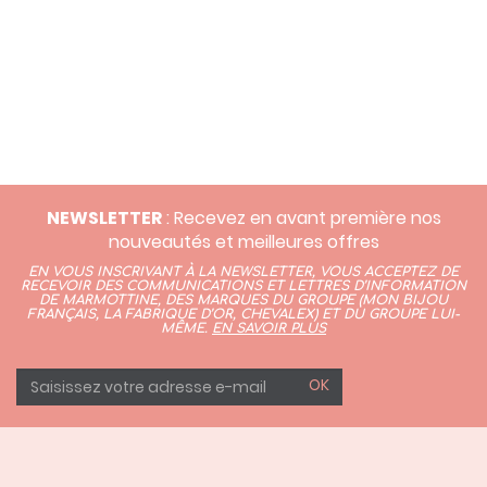
NEWSLETTER
: Recevez en avant première nos
nouveautés et meilleures offres
EN VOUS INSCRIVANT À LA NEWSLETTER, VOUS ACCEPTEZ DE
RECEVOIR DES COMMUNICATIONS ET LETTRES D’INFORMATION
DE MARMOTTINE, DES MARQUES DU GROUPE (
MON BIJOU
FRANÇAIS
,
LA FABRIQUE D’OR,
CHEVALEX)
ET DU GROUPE LUI-
MÊME.
EN SAVOIR PLUS
OK