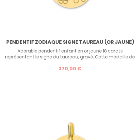
PENDENTIF ZODIAQUE SIGNE TAUREAU (OR JAUNE)
Adorable pendentif enfant en or jaune 18 carats
représentant le signe du taureau, gravé. Cette médaille de
15 mm de diamètre est idéale pour faire un cadeau de
370,00 €
naissance, de baptême ou d'anniversaire à un enfant né
entre le 21 avril et le 21 mai. Découvrez la collection
Zodiaque enfants de Marmottine qui revisite les signes
astrologiques de manière...