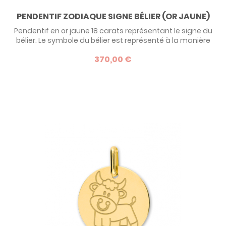
PENDENTIF ZODIAQUE SIGNE BÉLIER (OR JAUNE)
Pendentif en or jaune 18 carats représentant le signe du
bélier. Le symbole du bélier est représenté à la manière
d'un dessin d'enfant sur une médaille de 15 mm de
370,00 €
diamètre. Personnalisable au dos par la gravure d'un
prénom ou d'une date, ce pendentif est un grand
classique des cadeaux de naissance, de baptême ou
encore d'anniversaire. Découvrez les...