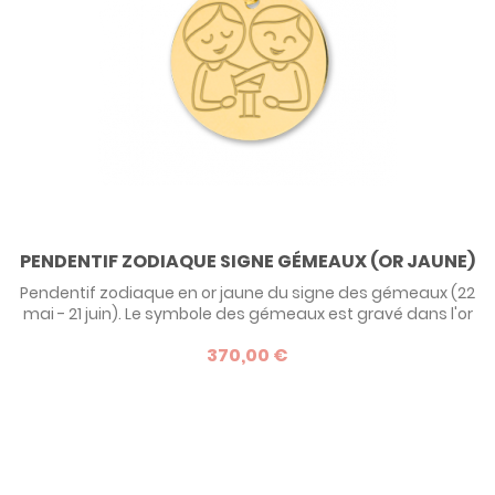
PENDENTIF ZODIAQUE SIGNE GÉMEAUX (OR JAUNE)
Pendentif zodiaque en or jaune du signe des gémeaux (22
mai - 21 juin). Le symbole des gémeaux est gravé dans l'or
comme un dessin naïf. La collection Zodiaque de Lucas
370,00 €
Lucor revisite les bijoux astrologiques sur un mode
enfantin, pour faire des cadeaux originaux à des tout-
petits dès leur plus jeune âge.