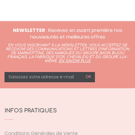
NEWSLETTER
: Recevez en avant première nos
nouveautés et meilleures offres
EN VOUS INSCRIVANT À LA NEWSLETTER, VOUS ACCEPTEZ DE
RECEVOIR DES COMMUNICATIONS ET LETTRES D’INFORMATION
DE MARMOTTINE, DES MARQUES DU GROUPE (
MON BIJOU
FRANÇAIS
,
LA FABRIQUE D’OR,
CHEVALEX)
ET DU GROUPE LUI-
MÊME.
EN SAVOIR PLUS
OK
INFOS PRATIQUES
Conditions Générales de Vente