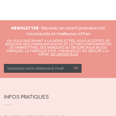
NEWSLETTER
: Recevez en avant première nos
nouveautés et meilleures offres
EN VOUS INSCRIVANT À LA NEWSLETTER, VOUS ACCEPTEZ DE
RECEVOIR DES COMMUNICATIONS ET LETTRES D’INFORMATION
DE MARMOTTINE, DES MARQUES DU GROUPE (
MON BIJOU
FRANÇAIS
,
LA FABRIQUE D’OR,
CHEVALEX)
ET DU GROUPE LUI-
MÊME.
EN SAVOIR PLUS
OK
INFOS PRATIQUES