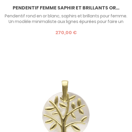
PENDENTIF FEMME SAPHIR ET BRILLANTS OR...
Pendentif rond en or blanc, saphirs et brillants pour femme.
Un modèle minimaliste aux lignes épurées pour faire un
cadeau précieux à l'occasion d'un événement important
270,00 €
de la vie.