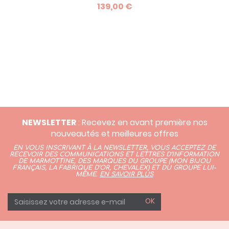
139,00 €
pied, ou encore un dessin). Avec Marmottine, réalisez un
bracelet personnalisé unique, totalement imaginé par
vous ! Devis possible en or - nous contacter
NEWSLETTER
: Recevez en avant première nos
nouveautés et meilleures offres
EN VOUS INSCRIVANT À LA NEWSLETTER, VOUS ACCEPTEZ DE
RECEVOIR DES COMMUNICATIONS ET LETTRES D’INFORMATION
DE MARMOTTINE, DES MARQUES DU GROUPE (
MON BIJOU
FRANÇAIS
,
LA FABRIQUE D’OR,
CHEVALEX)
ET DU GROUPE LUI-
MÊME.
EN SAVOIR PLUS
OK