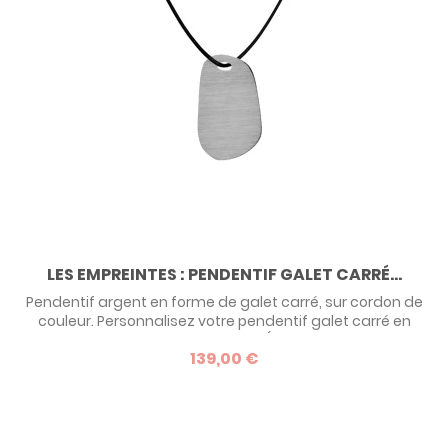
LES EMPREINTES : PENDENTIF GALET CARRÉ...
Pendentif argent en forme de galet carré, sur cordon de
couleur. Personnalisez votre pendentif galet carré en
faisant graver votre empreinte (empreinte digitale,
139,00 €
empreinte de main ou empreinte de pied) ou encore un
dessin d'enfant. La forme allongée du galet carré permet
un dessin en hauteur ou la gravure de 2 empreintes l'une
sur l'autre. Devis possible...