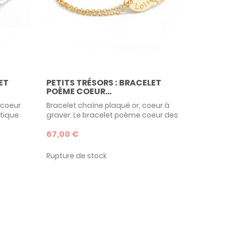
ET
PETITS TRÉSORS : BRACELET
POÈME COEUR...
 coeur
Bracelet chaîne plaqué or, coeur à
tique
graver. Le bracelet poème coeur des
bijoux Petits Trésors est très raffiné et
67,00 €
isable
élégant dans sa version dorée.
ne belle
Personnalisable avec la gravure de
ersaire,
votre choix, disponible en 2 tailles,
Rupture de stock
ortant.
c'est une adorable idée de cadeau à
e et
l'occasion d'un anniversaire ou d'une
liser le
communion par exemple.
a