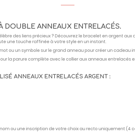
À DOUBLE ANNEAUX ENTRELACÉS.
 célèbre des liens précieux ? Découvrez le bracelet en argent a
oute une touche raffinée à votre style en un instant.
un mot ou un symbole sur le grand anneau pour créer un cadeau i
r la parure complète avec le collier aux anneaux entrelacés en
LISÉ ANNEAUX ENTRELACÉS ARGENT :
 prénom ou une inscription de votre choix au recto uniquement 