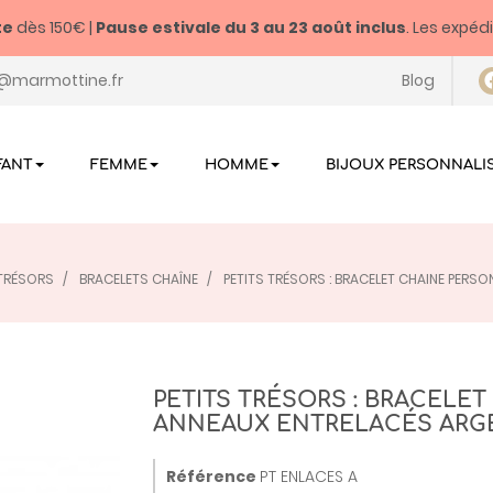
te
dès 150€ |
Pause estivale du
3 au 23 août inclus
. Les expéd
@marmottine.fr
Blog
FANT
FEMME
HOMME
BIJOUX PERSONNALI
 TRÉSORS
BRACELETS CHAÎNE
PETITS TRÉSORS : BRACELET CHAINE PERS
PETITS TRÉSORS : BRACELE
ANNEAUX ENTRELACÉS ARG
Référence
PT ENLACES A