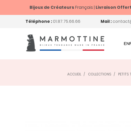
Bijoux de Créateurs
Français |
Livraison Offer
Téléphone :
01.87.75.66.66
Mail :
contact
EN
ACCUEIL
COLLECTIONS
PETITS