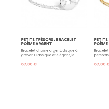
PETITS TRÉSORS : BRACELET
PETITS
POÈME ARGENT
POÈME 
Bracelet chaîne argent, disque à
Bracelet
graver. Classique et élégant, le
personna
bracelet "poème" des bijoux Petits
plaqué o
67,00 €
67,00 
Trésors est un classique des bijoux
bijoux P
personnalisés. Monté sur chaîne,
des bijo
disponible en 2 tailles, c'est une belle
en 2 tail
idée de cadeau pour une petite fille
idée de 
comme pour sa maman !
et grand