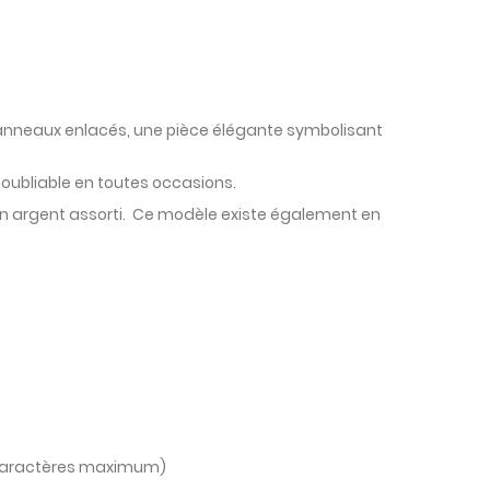
ux anneaux enlacés, une pièce élégante symbolisant
noubliable en toutes occasions.
 argent assorti.
Ce modèle existe également en
(4 caractères maximum)