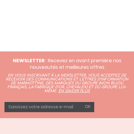
NEWSLETTER
: Recevez en avant première nos
nouveautés et meilleures offres
EN VOUS INSCRIVANT À LA NEWSLETTER, VOUS ACCEPTEZ DE
RECEVOIR DES COMMUNICATIONS ET LETTRES D’INFORMATION
DE MARMOTTINE, DES MARQUES DU GROUPE (
MON BIJOU
FRANÇAIS
,
LA FABRIQUE D’OR,
CHEVALEX)
ET DU GROUPE LUI-
MÊME.
EN SAVOIR PLUS
OK