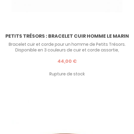
PETITS TRÉSORS : BRACELET CUIR HOMME LE MARIN
Bracelet cuir et corde pour un homme de Petits Trésors.
Disponible en 3 couleurs de cuir et corde assortie,
personnalisable par une gravure sur le fermoir, le bracelet
44,00 €
Le Marin est une idée de cadeau chic et tendance pour un
homme, papa ou pas !
Rupture de stock