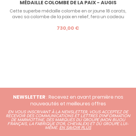
MÉDAILLE COLOMBE DE LA PAIX - AUGIS
Cette superbe médaille colombe en or jaune 18 carats,
avec sa colombe de la paix en relief, fera un cadeau
de baptême ou de communion intemporel.
730,00 €
NEWSLETTER
: Recevez en avant première nos
nouveautés et meilleures offres
EN VOUS INSCRIVANT À LA NEWSLETTER, VOUS ACCEPTEZ DE
RECEVOIR DES COMMUNICATIONS ET LETTRES D’INFORMATION
DE MARMOTTINE, DES MARQUES DU GROUPE (
MON BIJOU
FRANÇAIS
,
LA FABRIQUE D’OR,
CHEVALEX)
ET DU GROUPE LUI-
MÊME.
EN SAVOIR PLUS