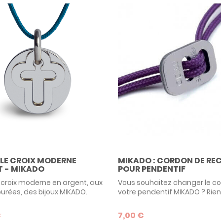
MIKADO : CORDON DE R
LE CROIX MODERNE
POUR PENDENTIF
 - MIKADO
Vous souhaitez changer le c
 croix moderne en argent, aux
votre pendentif MIKADO ? Rien
purées, des bijoux MIKADO.
simple ! Vous pouvez désorm
pour un cadeau de baptême,
commander le cordon de votr
le I believe croix de Mikado
7,00 €
€
afin de le remplacer. Le
onnalisable au dos par la