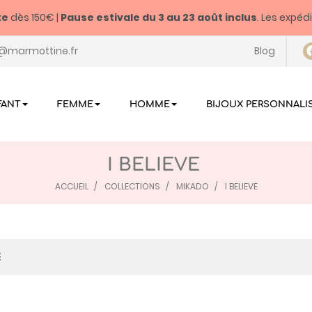
te
dès 150€ |
Pause estivale du
3 au 23 août inclus
. Les expéd
@marmottine.fr
Blog
FANT
FEMME
HOMME
BIJOUX PERSONNALI
I BELIEVE
ACCUEIL
COLLECTIONS
MIKADO
I BELIEVE