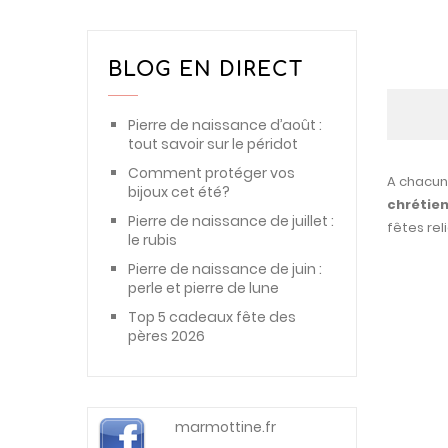
gravure 
aime cet
croix ch
BLOG EN DIRECT
clients.
Pierre de naissance d’août :
tout savoir sur le péridot
Comment protéger vos
A chacun 
bijoux cet été?
chrétie
Pierre de naissance de juillet :
fêtes rel
le rubis
Pierre de naissance de juin :
perle et pierre de lune
Top 5 cadeaux fête des
pères 2026
marmottine.fr