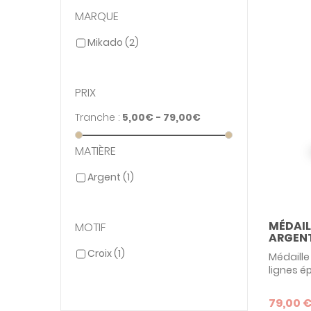
MARQUE
Mikado
(2)
PRIX
Tranche :
5,00€ - 79,00€
MATIÈRE
Argent
(1)
MÉDAIL
MOTIF
ARGENT
Croix
(1)
Médaille
lignes é
Idéale 
la médail
79,00 
est pers