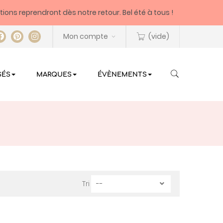
itions reprendront dès notre retour. Bel été à tous !
Mon compte
(vide)
SÉS
MARQUES
ÉVÈNEMENTS
Tri