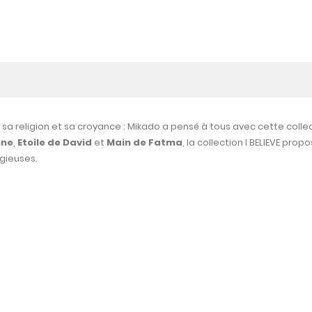
changer vous-même est un j
de votre choix. Marmottine
d'enfant ! Choisissez votre c
te version très actuelle de la
parmi les 15 coloris proposés e
rétienne, plébiscitée par ses
est joué !
sa religion et sa croyance : Mikado a pensé à tous avec cette colle
nne
,
Etoile de David
et
Main de Fatma
, la collection I BELIEVE pro
igieuses.