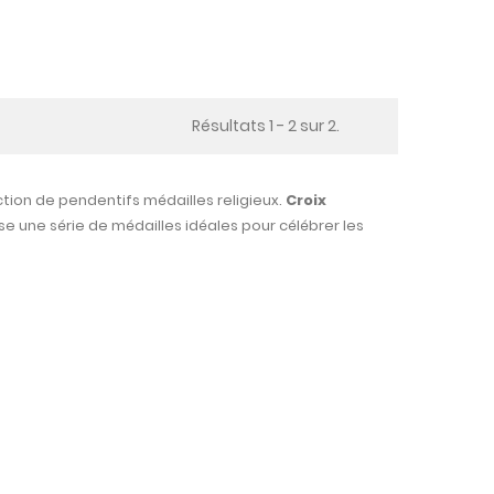
eu
ouleur
t le tour
Résultats 1 - 2 sur 2.
ction de pendentifs médailles religieux.
Croix
pose une série de médailles idéales pour célébrer les