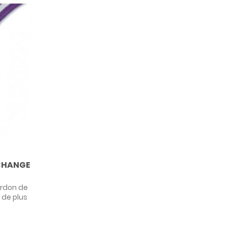
ECHANGE
ordon de
 de plus
ais
e choix