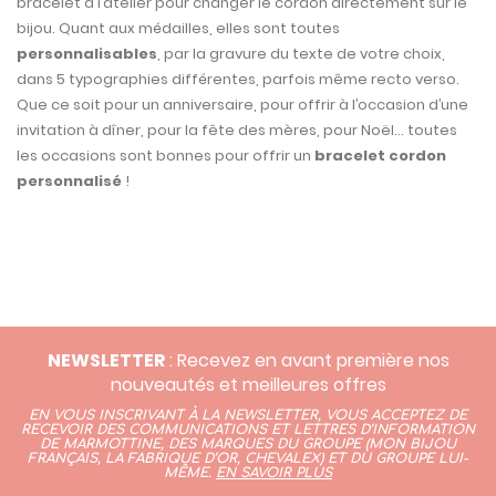
bracelet à l’atelier pour changer le cordon directement sur le
bijou. Quant aux médailles, elles sont toutes
personnalisables
, par la gravure du texte de votre choix,
dans 5 typographies différentes, parfois même recto verso.
Que ce soit pour un anniversaire, pour offrir à l’occasion d’une
invitation à dîner, pour la fête des mères, pour Noël… toutes
les occasions sont bonnes pour offrir un
bracelet cordon
personnalisé
!
NEWSLETTER
: Recevez en avant première nos
nouveautés et meilleures offres
EN VOUS INSCRIVANT À LA NEWSLETTER, VOUS ACCEPTEZ DE
RECEVOIR DES COMMUNICATIONS ET LETTRES D’INFORMATION
DE MARMOTTINE, DES MARQUES DU GROUPE (
MON BIJOU
FRANÇAIS
,
LA FABRIQUE D’OR,
CHEVALEX)
ET DU GROUPE LUI-
MÊME.
EN SAVOIR PLUS