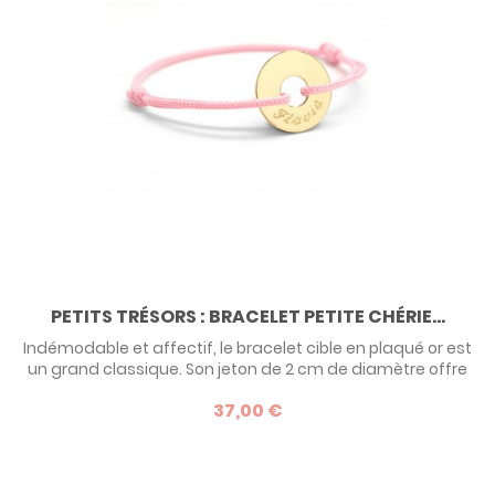
PETITS TRÉSORS : BRACELET PETITE CHÉRIE...
Indémodable et affectif, le bracelet cible en plaqué or est
un grand classique. Son jeton de 2 cm de diamètre offre
une belle surface pour graver un prénom ou un message,
37,00 €
et cette version en plaqué or de très bonne qualité en fait
un bijou précieux, à offrir pour toute occasion, de la fête
des mères à Noël en passant par un simple anniversaire .
Existe...