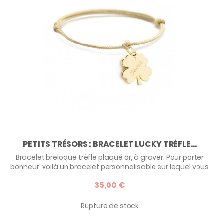
PETITS TRÉSORS : BRACELET LUCKY TRÈFLE...
Bracelet breloque trèfle plaqué or, à graver. Pour porter
bonheur, voilà un bracelet personnalisable sur lequel vous
pourrez ajouter jusqu'à 5 médailles en forme de trèfle !
35,00 €
Autant de grigris qui viendront tinter joliment à votre
poignet.
Rupture de stock