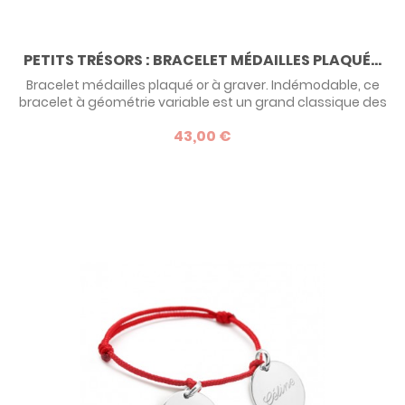
PETITS TRÉSORS : BRACELET MÉDAILLES PLAQUÉ...
Bracelet médailles plaqué or à graver. Indémodable, ce
bracelet à géométrie variable est un grand classique des
bijoux personnalisables. 1, 2, 3, 4, 5,.. jusqu'à 6 médailles à
43,00 €
graver ! C'est vous qui choisissez le nombre, en fonction
des membres de votre tribu ! Gravez les prénoms de vos
enfants, de vos petits-enfants afin de les garder toujours
auprès de...