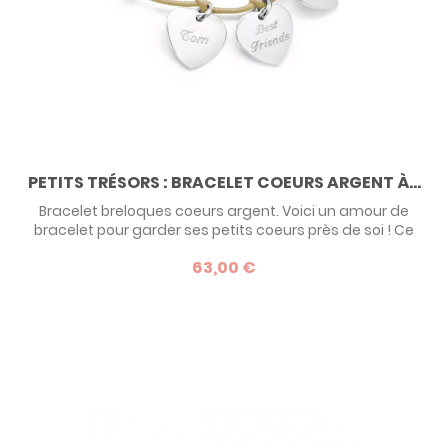
PETITS TRÉSORS : BRACELET COEURS ARGENT À...
Bracelet breloques coeurs argent. Voici un amour de
bracelet pour garder ses petits coeurs près de soi ! Ce
bracelet à géométrie variable est un grand classique des
63,00 €
bijoux personnalisables. Vous pouvez ajouter jusqu'à 6
médailles et les faire graver avec le texte de votre choix.
Une belle idée de cadeau affectif pour une maman ou une
grand-mère !