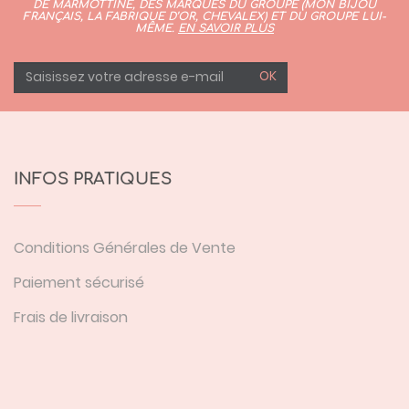
DE MARMOTTINE, DES MARQUES DU GROUPE (
MON BIJOU
FRANÇAIS
,
LA FABRIQUE D’OR,
CHEVALEX)
ET DU GROUPE LUI-
MÊME.
EN SAVOIR PLUS
OK
INFOS PRATIQUES
Conditions Générales de Vente
Paiement sécurisé
Frais de livraison